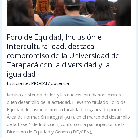
destaca
compromiso
de
la
Universidad
Foro de Equidad, Inclusión e
de
Interculturalidad, destaca
Tarapacá
compromiso de la Universidad de
con
la
Tarapacá con la diversidad y la
diversidad
igualdad
y
Estudiante
,
PROCAI
/
docencia
la
igualdad
Masiva asistencia de los y las nuevas estudiantes marcó el
buen desarrollo de la actividad. El evento titulado Foro de
Equidad, Inclusión e Interculturalidad, organizado por el
Área de Formación Integral (AFI), en el marco del desarrollo
de la Fase 1 de Inducción, contó con la participación de la
Dirección de Equidad y Género (DEyGEN),