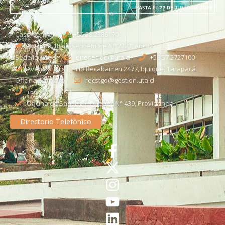
Casa Central
+56 58 2386170
Avenida 18 de Septiembre N° 2222, Arica
Sede Iquique
direseciqq@uta.cl
+56 57 2727100​
Avenida Luis Emilio Recabarren 2477, Iquique, Tarapacá
Oficina Santiago
recstgo@gestion.uta.cl
+56 58 2386093
Oficina de Santiago: Quebec N° 439, Providencia
Directorio Telefónico