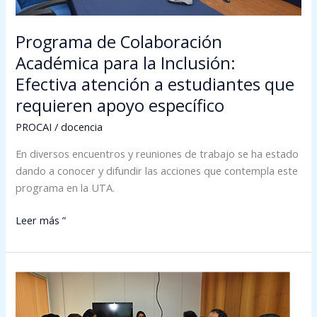
estudiantes
que
requieren
Programa de Colaboración
apoyo
Académica para la Inclusión:
específico
Efectiva atención a estudiantes que
requieren apoyo específico
PROCAI
/
docencia
En diversos encuentros y reuniones de trabajo se ha estado
dando a conocer y difundir las acciones que contempla este
programa en la UTA.
Leer más ”
Programa
de
Colaboración