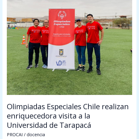
Chile
realizan
enriquecedora
visita
a
la
Universidad
de
Tarapacá
Olimpiadas Especiales Chile realizan
enriquecedora visita a la
Universidad de Tarapacá
PROCAI
/
docencia