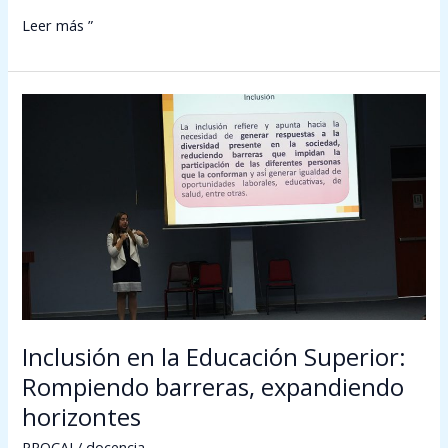
Leer más ”
Inclusión
en
la
Educación
Superior:
Rompiendo
barreras,
expandiendo
horizontes
Inclusión en la Educación Superior:
Rompiendo barreras, expandiendo
horizontes
PROCAI
/
docencia