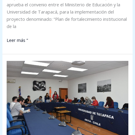
aprueba el convenio entre el Ministerio de Educación y la
Universidad de Tarapacá, para la implementación del
proyecto denominado: “Plan de fortalecimiento institucional
de la
Leer más ”
Programa
de
Colaboración
Académica
para
la
Inclusión:
Efectiva
atención
a