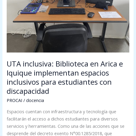
e
Iquique
implementan
espacios
inclusivos
para
estudiantes
con
discapacidad
UTA inclusiva: Biblioteca en Arica e
Iquique implementan espacios
inclusivos para estudiantes con
discapacidad
PROCAI
/
docencia
Espacios cuentan con infraestructura y tecnología que
facilitarán el acceso a dichos estudiantes para diversos
servicios y herramientas. Como una de las acciones que se
desprende del decreto exento N°00.1285/2018, que