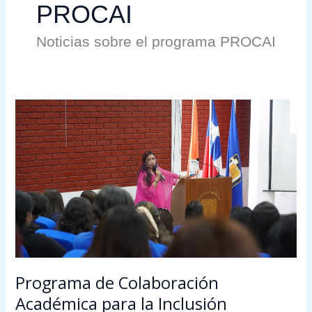
PROCAI
Noticias sobre el programa PROCAI
Programa
de
Colaboración
Académica
para
la
Inclusión
desarrolla
ciclo
de
talleres
Programa de Colaboración
sobre
Académica para la Inclusión
el