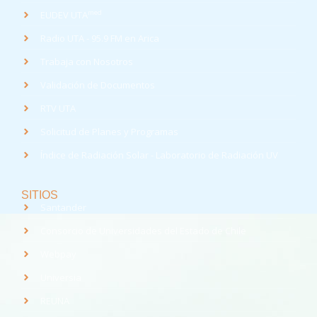
med
EUDEV UTA
Radio UTA - 95.9 FM en Arica
Trabaja con Nosotros
Validación de Documentos
RTV UTA
Solicitud de Planes y Programas
Índice de Radiación Solar - Laboratorio de Radiación UV
SITIOS
Santander
Consorcio de Universidades del Estado de Chile
Webpay
Universia
REUNA