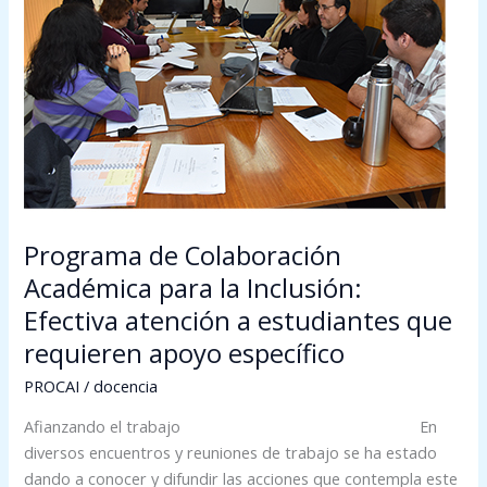
Académica
para
la
Inclusión:
Efectiva
atención
a
estudiantes
que
Programa de Colaboración
requieren
apoyo
Académica para la Inclusión:
específico
Efectiva atención a estudiantes que
requieren apoyo específico
PROCAI
/
docencia
Afianzando el trabajo En
diversos encuentros y reuniones de trabajo se ha estado
dando a conocer y difundir las acciones que contempla este