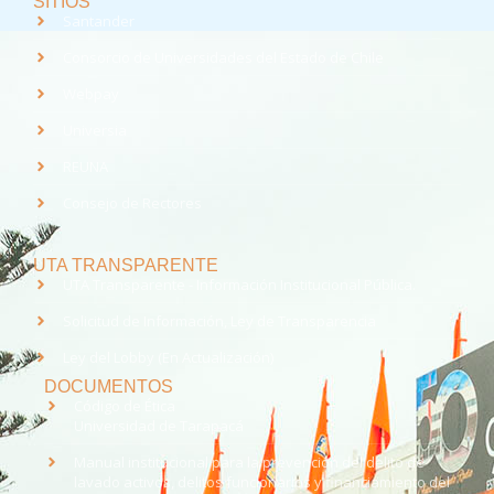
SITIOS
Santander
Consorcio de Universidades del Estado de Chile
Webpay
Universia
REUNA
Consejo de Rectores
UTA TRANSPARENTE
UTA Transparente - Información Institucional Pública.
Solicitud de Información, Ley de Transparencia
Ley del Lobby (En Actualización)
DOCUMENTOS
Código de Ética
Universidad de Tarapacá
Manual institucional para la prevención del delito de
lavado activos, delitos funcionarios y financiamiento del