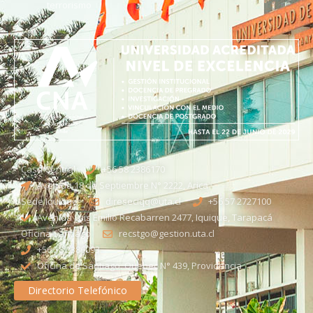
terrorismo
Casa Central
+56 58 2386170
Avenida 18 de Septiembre N° 2222, Arica
Sede Iquique
direseciqq@uta.cl
+56 57 2727100​
Avenida Luis Emilio Recabarren 2477, Iquique, Tarapacá
Oficina Santiago
recstgo@gestion.uta.cl
+56 58 2386093
Oficina de Santiago: Quebec N° 439, Providencia
Directorio Telefónico