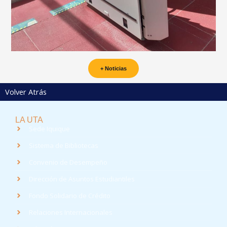
+ Noticias
Volver Atrás
LA UTA
Sede Iquique
Sistema de Bibliotecas
Convenio de Desempeño
Dirección de Asuntos Estudiantiles
Fondo Solidario de Crédito
Relaciones Internacionales