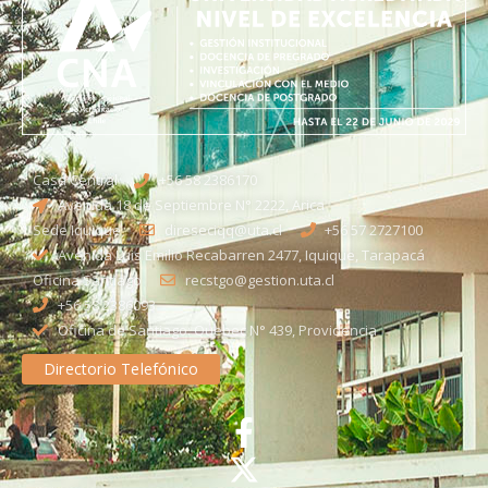
Casa Central
+56 58 2386170
Avenida 18 de Septiembre N° 2222, Arica
Sede Iquique
direseciqq@uta.cl
+56 57 2727100​
Avenida Luis Emilio Recabarren 2477, Iquique, Tarapacá
Oficina Santiago
recstgo@gestion.uta.cl
+56 58 2386093
Oficina de Santiago: Quebec N° 439, Providencia
Directorio Telefónico