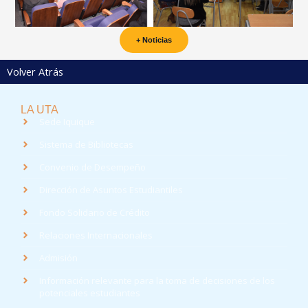
+ Noticias
Volver Atrás
LA UTA
Sede Iquique
Sistema de Bibliotecas
Convenio de Desempeño
Dirección de Asuntos Estudiantiles
Fondo Solidario de Crédito
Relaciones Internacionales
Admisión
Información relevante para la toma de decisiones de los
potenciales estudiantes