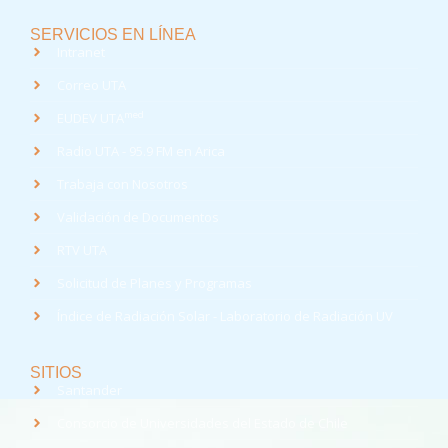
SERVICIOS EN LÍNEA
Intranet
Correo UTA
med
EUDEV UTA
Radio UTA - 95.9 FM en Arica
Trabaja con Nosotros
Validación de Documentos
RTV UTA
Solicitud de Planes y Programas
Índice de Radiación Solar - Laboratorio de Radiación UV
SITIOS
Santander
Consorcio de Universidades del Estado de Chile