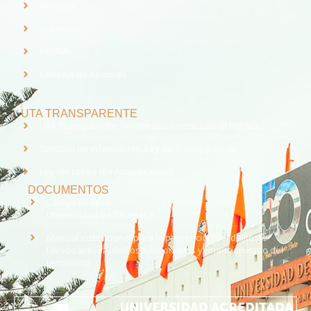
Webpay
Universia
REUNA
Consejo de Rectores
UTA TRANSPARENTE
UTA Transparente - Información Institucional Pública.
Solicitud de Información, Ley de Transparencia
Ley del Lobby (En Actualización)
DOCUMENTOS
Código de Ética
Universidad de Tarapacá
Manual institucional para la prevención del delito de
lavado activos, delitos funcionarios y financiamiento del
terrorismo