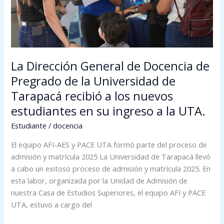
Pregrado
de
la
Universidad
de
La Dirección General de Docencia de
Tarapacá
Pregrado de la Universidad de
recibió
Tarapacá recibió a los nuevos
a
los
estudiantes en su ingreso a la UTA.
nuevos
Estudiante
/
docencia
estudiantes
en
El equipo AFI-AES y PACE UTA formó parte del proceso de
su
admisión y matrícula 2025 La Universidad de Tarapacá llevó
ingreso
a cabo un exitoso proceso de admisión y matrícula 2025. En
a
esta labor, organizada por la Unidad de Admisión de
la
nuestra Casa de Estudios Superiores, el equipo AFI y PACE
UTA.
UTA, estuvo a cargo del