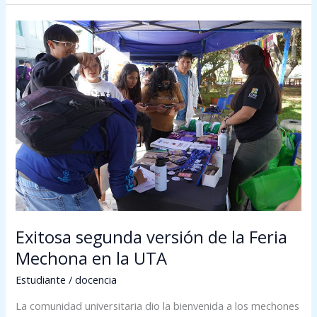
Exitosa
segunda
versión
de
la
Feria
Mechona
en
la
UTA
Exitosa segunda versión de la Feria
Mechona en la UTA
Estudiante
/
docencia
La comunidad universitaria dio la bienvenida a los mechones