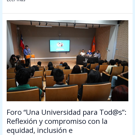
Foro
“Una
Universidad
para
Tod@s”:
Reflexión
y
compromiso
con
la
equidad,
inclusión
e
Foro “Una Universidad para Tod@s”:
interculturalidad
Reflexión y compromiso con la
equidad, inclusión e