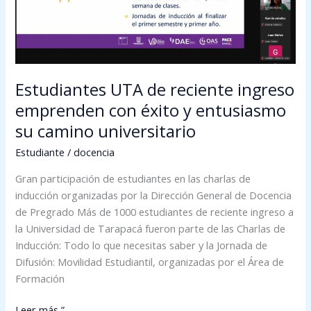
con
éxito
y
entusiasmo
su
Estudiantes UTA de reciente ingreso
camino
emprenden con éxito y entusiasmo
universitario
su camino universitario
Estudiante
/
docencia
Gran participación de estudiantes en las charlas de
inducción organizadas por la Dirección General de Docencia
de Pregrado Más de 1000 estudiantes de reciente ingreso a
la Universidad de Tarapacá fueron parte de las Charlas de
Inducción: Todo lo que necesitas saber y la Jornada de
Difusión: Movilidad Estudiantil, organizadas por el Área de
Formación
Leer más ”