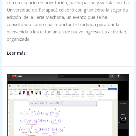
con un espacio de orientación, participación y vinculación. La
Universidad de Tarapacá celebró con gran éxito la segunda
edición de la Feria Mechona, un evento que se ha
consolidado como una importante tradición para dar la
bienvenida a los estudiantes de nuevo ingreso. La actividad,
organizada
Leer más ”
Con
éxito
finalizan
los
Cursos
de
Preparación
Universitaria
para