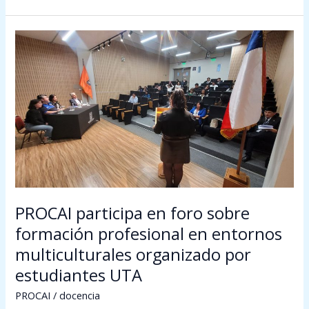
PROCAI
participa
en
foro
sobre
formación
profesional
en
entornos
multiculturales
organizado
PROCAI participa en foro sobre
por
formación profesional en entornos
estudiantes
multiculturales organizado por
UTA
estudiantes UTA
PROCAI
/
docencia