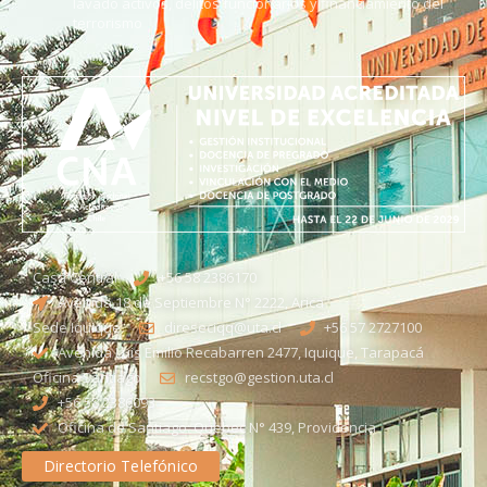
lavado activos, delitos funcionarios y financiamiento del
terrorismo
Casa Central
+56 58 2386170
Avenida 18 de Septiembre N° 2222, Arica
Sede Iquique
direseciqq@uta.cl
+56 57 2727100​
Avenida Luis Emilio Recabarren 2477, Iquique, Tarapacá
Oficina Santiago
recstgo@gestion.uta.cl
+56 58 2386093
Oficina de Santiago: Quebec N° 439, Providencia
Directorio Telefónico