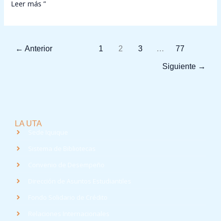
Leer más ”
←
Anterior
1
2
3
…
77
Siguiente
→
LA UTA
Sede Iquique
Sistema de Bibliotecas
Convenio de Desempeño
Dirección de Asuntos Estudiantiles
Fondo Solidario de Crédito
Relaciones Internacionales