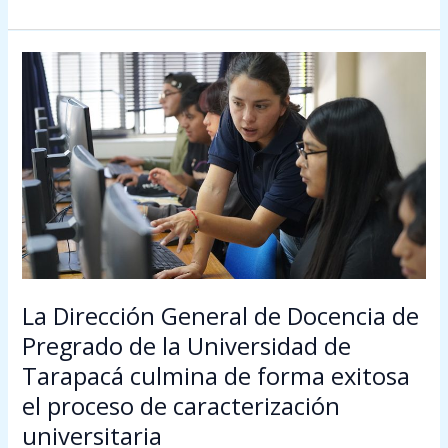
La
Dirección
General
de
Docencia
de
Pregrado
de
la
Universidad
de
La Dirección General de Docencia de
Tarapacá
Pregrado de la Universidad de
culmina
Tarapacá culmina de forma exitosa
de
forma
el proceso de caracterización
exitosa
universitaria
el