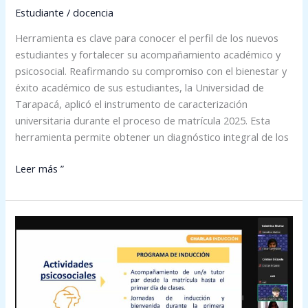
Estudiante
/
docencia
proceso
de
Herramienta es clave para conocer el perfil de los nuevos
caracterización
estudiantes y fortalecer su acompañamiento académico y
universitaria
psicosocial. Reafirmando su compromiso con el bienestar y
éxito académico de sus estudiantes, la Universidad de
Tarapacá, aplicó el instrumento de caracterización
universitaria durante el proceso de matrícula 2025. Esta
herramienta permite obtener un diagnóstico integral de los
Leer más ”
Estudiantes
UTA
de
reciente
ingreso
emprenden