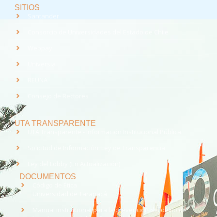
SITIOS
Santander
Consorcio de Universidades del Estado de Chile
Webpay
Universia
REUNA
Consejo de Rectores
UTA TRANSPARENTE
UTA Transparente - Información Institucional Pública.
Solicitud de Información, Ley de Transparencia
Ley del Lobby (En Actualización)
DOCUMENTOS
Código de Ética
Universidad de Tarapacá
Manual institucional para la prevención del delito de