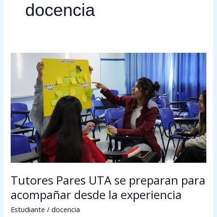
docencia
Tutores
Pares
UTA
se
preparan
para
acompañar
desde
la
experiencia
Tutores Pares UTA se preparan para
acompañar desde la experiencia
Estudiante
/
docencia