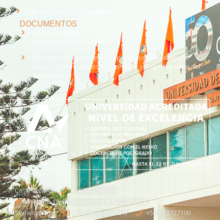
Ley del Lobby (En Actualización)
DOCUMENTOS
Código de Ética
Universidad de Tarapacá
Manual institucional para la prevención del delito de
lavado activos, delitos funcionarios y financiamiento del
terrorismo
Casa Central
+56 58 2386170
Avenida 18 de Septiembre N° 2222, Arica
Sede Iquique
direseciqq@uta.cl
+56 57 2727100​