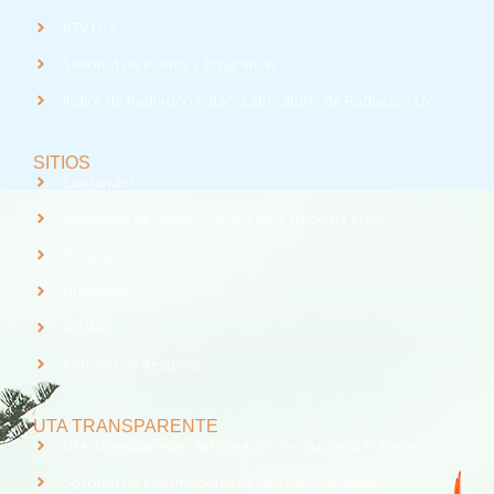
RTV UTA
Solicitud de Planes y Programas
Índice de Radiación Solar - Laboratorio de Radiación UV
SITIOS
Santander
Consorcio de Universidades del Estado de Chile
Webpay
Universia
REUNA
Consejo de Rectores
UTA TRANSPARENTE
UTA Transparente - Información Institucional Pública.
Solicitud de Información, Ley de Transparencia