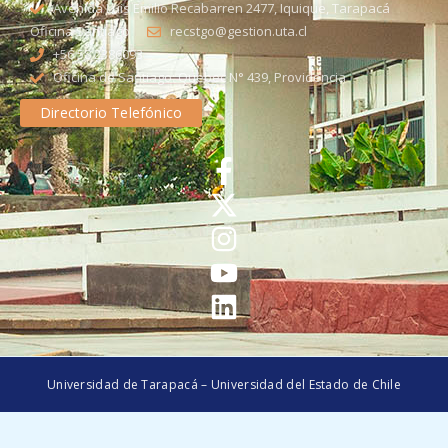
Avenida Luis Emilio Recabarren 2477, Iquique, Tarapacá
Oficina Santiago
recstgo@gestion.uta.cl
+56 58 2386093
Oficina de Santiago: Quebec N° 439, Providencia
Directorio Telefónico
Universidad de Tarapacá – Universidad del Estado de Chile