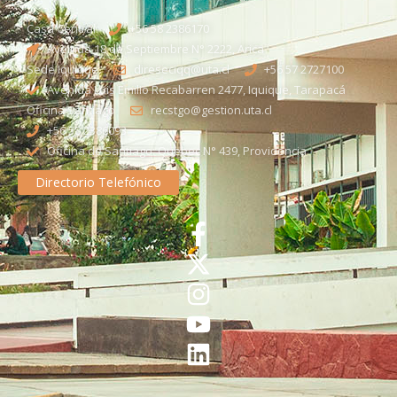
Casa Central
+56 58 2386170
Avenida 18 de Septiembre N° 2222, Arica
Sede Iquique
direseciqq@uta.cl
+56 57 2727100​
Avenida Luis Emilio Recabarren 2477, Iquique, Tarapacá
Oficina Santiago
recstgo@gestion.uta.cl
+56 58 2386093
Oficina de Santiago: Quebec N° 439, Providencia
Directorio Telefónico