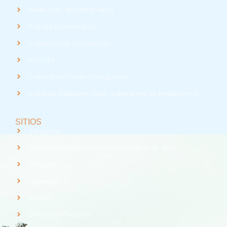
Radio UTA - 95.9 FM en Arica
Trabaja con Nosotros
Validación de Documentos
RTV UTA
Solicitud de Planes y Programas
Índice de Radiación Solar - Laboratorio de Radiación UV
SITIOS
Santander
Consorcio de Universidades del Estado de Chile
Webpay
Universia
REUNA
Consejo de Rectores