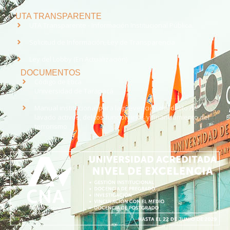
UTA TRANSPARENTE
UTA Transparente - Información Institucional Pública.
Solicitud de Información, Ley de Transparencia
Ley del Lobby (En Actualización)
DOCUMENTOS
Código de Ética
Universidad de Tarapacá
Manual institucional para la prevención del delito de
lavado activos, delitos funcionarios y financiamiento del
terrorismo