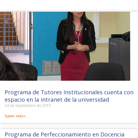
P
P
P
P
P
P
P
a
a
a
a
a
a
a
g
g
g
g
g
g
g
e
e
e
e
e
e
e
Programa de Tutores Institucionales cuenta con
espacio en la intranet de la universidad
24 de Septiembre de 2015
Saber más»
Programa de Perfeccionamiento en Docencia