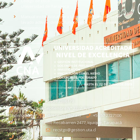
Código de Ética
Universidad de Tarapacá
Manual institucional para la prevención del delito de
lavado activos, delitos funcionarios y financiamiento del
terrorismo
Casa Central
+56 58 2386170
Avenida 18 de Septiembre N° 2222, Arica
Sede Iquique
direseciqq@uta.cl
+56 57 2727100​
Avenida Luis Emilio Recabarren 2477, Iquique, Tarapacá
Oficina Santiago
recstgo@gestion.uta.cl
+56 58 2386093