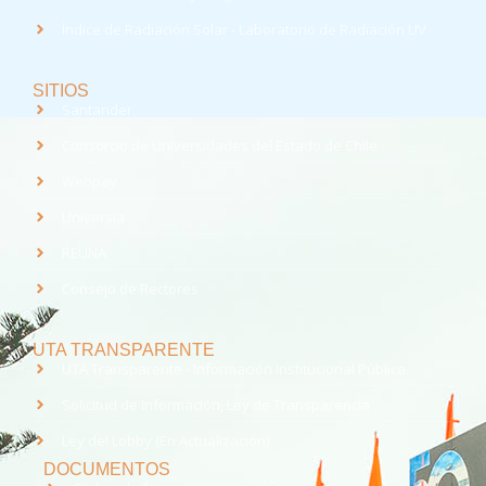
Índice de Radiación Solar - Laboratorio de Radiación UV
SITIOS
Santander
Consorcio de Universidades del Estado de Chile
Webpay
Universia
REUNA
Consejo de Rectores
UTA TRANSPARENTE
UTA Transparente - Información Institucional Pública.
Solicitud de Información, Ley de Transparencia
Ley del Lobby (En Actualización)
DOCUMENTOS