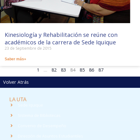
Kinesiología y Rehabilitación se reúne con
académicos de la carrera de Sede Iquique
23 de Septiembre de 2015
Saber más»
1
…
82
83
84
85
86
87
Volver Atrás
LA UTA
Sede Iquique
Sistema de Bibliotecas
Convenio de Desempeño
Dirección de Asuntos Estudiantiles