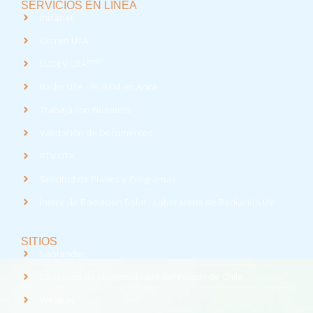
SERVICIOS EN LÍNEA
Intranet
Correo UTA
med
EUDEV UTA
Radio UTA - 95.9 FM en Arica
Trabaja con Nosotros
Validación de Documentos
RTV UTA
Solicitud de Planes y Programas
Índice de Radiación Solar - Laboratorio de Radiación UV
SITIOS
Santander
Consorcio de Universidades del Estado de Chile
Webpay