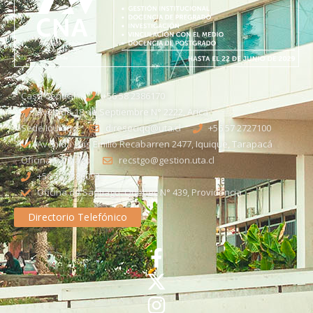
Casa Central
+56 58 2386170
Avenida 18 de Septiembre N° 2222, Arica
Sede Iquique
direseciqq@uta.cl
+56 57 2727100​
Avenida Luis Emilio Recabarren 2477, Iquique, Tarapacá
Oficina Santiago
recstgo@gestion.uta.cl
+56 58 2386093
Oficina de Santiago: Quebec N° 439, Providencia
Directorio Telefónico