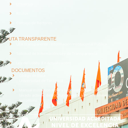
Universia
REUNA
Consejo de Rectores
UTA TRANSPARENTE
UTA Transparente - Información Institucional Pública.
Solicitud de Información, Ley de Transparencia
Ley del Lobby (En Actualización)
DOCUMENTOS
Código de Ética
Universidad de Tarapacá
Manual institucional para la prevención del delito de
lavado activos, delitos funcionarios y financiamiento del
terrorismo