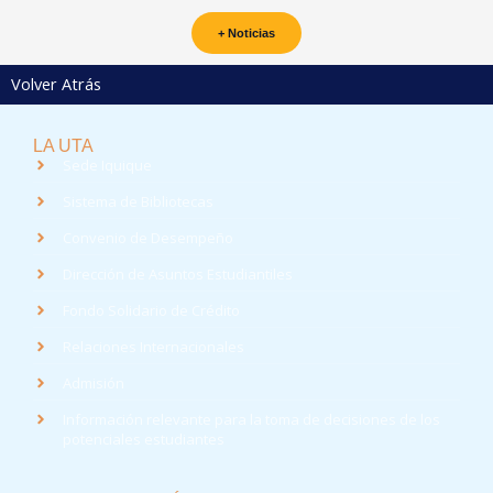
+ Noticias
Volver Atrás
LA UTA
Sede Iquique
Sistema de Bibliotecas
Convenio de Desempeño
Dirección de Asuntos Estudiantiles
Fondo Solidario de Crédito
Relaciones Internacionales
Admisión
Información relevante para la toma de decisiones de los
potenciales estudiantes