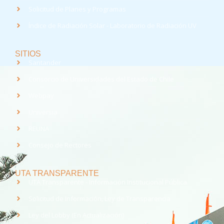
Solicitud de Planes y Programas
Índice de Radiación Solar - Laboratorio de Radiación UV
SITIOS
Santander
Consorcio de Universidades del Estado de Chile
Webpay
Universia
REUNA
Consejo de Rectores
UTA TRANSPARENTE
UTA Transparente - Información Institucional Pública.
Solicitud de Información, Ley de Transparencia
Ley del Lobby (En Actualización)