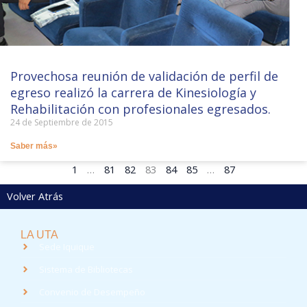
Provechosa reunión de validación de perfil de
egreso realizó la carrera de Kinesiología y
Rehabilitación con profesionales egresados.
24 de Septiembre de 2015
Saber más»
1
…
81
82
83
84
85
…
87
Volver Atrás
LA UTA
Sede Iquique
Sistema de Bibliotecas
Convenio de Desempeño