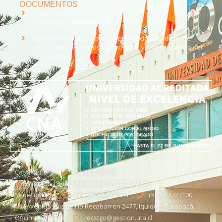
DOCUMENTOS
Código de Ética
Universidad de Tarapacá
Manual institucional para la prevención del delito de
lavado activos, delitos funcionarios y financiamiento del
terrorismo
Casa Central
+56 58 2386170
Avenida 18 de Septiembre N° 2222, Arica
Sede Iquique
direseciqq@uta.cl
+56 57 2727100​
Avenida Luis Emilio Recabarren 2477, Iquique, Tarapacá
Oficina Santiago
recstgo@gestion.uta.cl