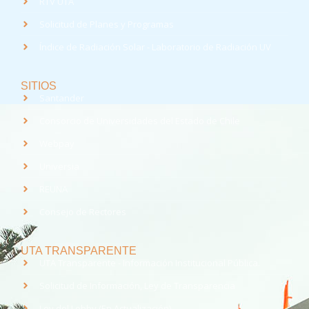
RTV UTA
Solicitud de Planes y Programas
Índice de Radiación Solar - Laboratorio de Radiación UV
SITIOS
Santander
Consorcio de Universidades del Estado de Chile
Webpay
Universia
REUNA
Consejo de Rectores
UTA TRANSPARENTE
UTA Transparente - Información Institucional Pública.
Solicitud de Información, Ley de Transparencia
Ley del Lobby (En Actualización)