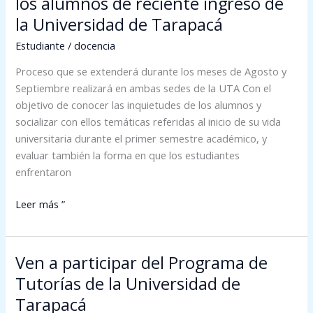
los alumnos de reciente ingreso de
II
la Universidad de Tarapacá
de
Estudiante
/
docencia
Inducción
para
Proceso que se extenderá durante los meses de Agosto y
los
Septiembre realizará en ambas sedes de la UTA Con el
alumnos
objetivo de conocer las inquietudes de los alumnos y
de
socializar con ellos temáticas referidas al inicio de su vida
reciente
universitaria durante el primer semestre académico, y
ingreso
evaluar también la forma en que los estudiantes
de
enfrentaron
la
Universidad
Leer más ”
de
Tarapacá
Ven a participar del Programa de
Ven
a
Tutorías de la Universidad de
participar
Tarapacá
del