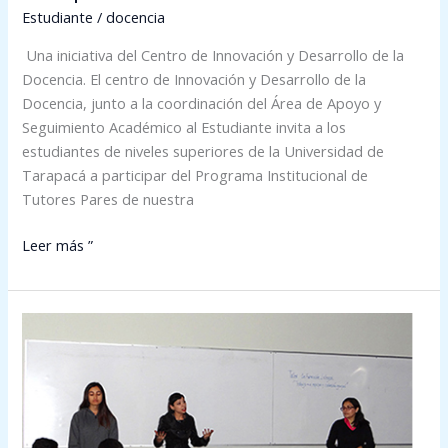
Estudiante
/
docencia
Programa
de
Una iniciativa del Centro de Innovación y Desarrollo de la
Tutorías
Docencia. El centro de Innovación y Desarrollo de la
de
Docencia, junto a la coordinación del Área de Apoyo y
la
Seguimiento Académico al Estudiante invita a los
Universidad
estudiantes de niveles superiores de la Universidad de
de
Tarapacá a participar del Programa Institucional de
Tarapacá
Tutores Pares de nuestra
Leer más ”
CIDD
realiza
taller
a
alumnos
de