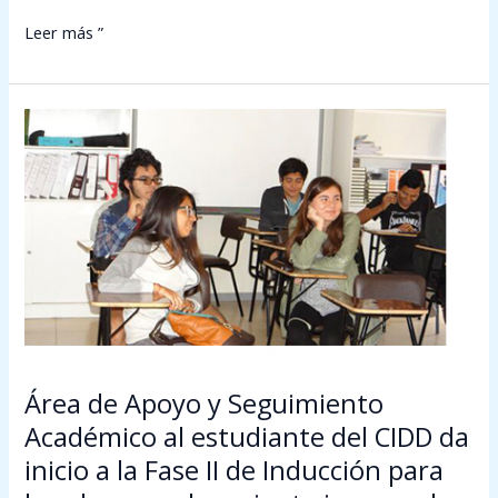
Leer más ”
Área
de
Apoyo
y
Seguimiento
Académico
al
estudiante
del
CIDD
da
Área de Apoyo y Seguimiento
inicio
Académico al estudiante del CIDD da
a
inicio a la Fase II de Inducción para
la
Fase