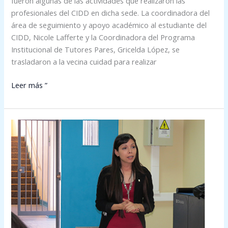
fueron algunas de las actividades que realizaron las
profesionales del CIDD en dicha sede. La coordinadora del
área de seguimiento y apoyo académico al estudiante del
CIDD, Nicole Lafferte y la Coordinadora del Programa
Institucional de Tutores Pares, Gricelda López, se
trasladaron a la vecina cuidad para realizar
Leer más ”
Programa
de
Tutores
Institucionales
cuenta
con
espacio
en
la