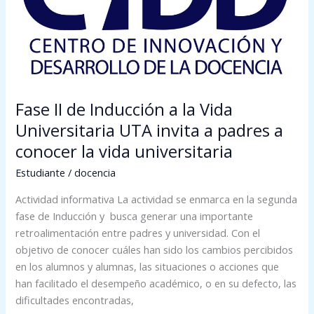
a
la
Vida
Universitaria
UTA
invita
Fase II de Inducción a la Vida
a
Universitaria UTA invita a padres a
padres
conocer la vida universitaria
a
conocer
Estudiante
/
docencia
la
Actividad informativa La actividad se enmarca en la segunda
vida
fase de Inducción y busca generar una importante
universitaria
retroalimentación entre padres y universidad. Con el
objetivo de conocer cuáles han sido los cambios percibidos
en los alumnos y alumnas, las situaciones o acciones que
han facilitado el desempeño académico, o en su defecto, las
dificultades encontradas,