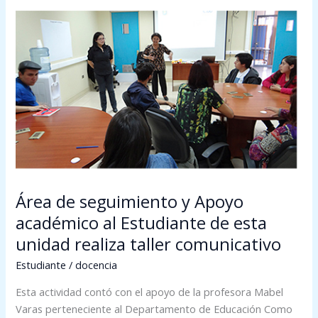
Área
de
seguimiento
y
Apoyo
académico
al
Estudiante
de
esta
unidad
Área de seguimiento y Apoyo
realiza
académico al Estudiante de esta
taller
comunicativo
unidad realiza taller comunicativo
Estudiante
/
docencia
Esta actividad contó con el apoyo de la profesora Mabel
Varas perteneciente al Departamento de Educación Como