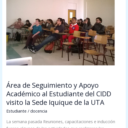
Área
de
Seguimiento
y
Apoyo
Académico
al
Estudiante
del
CIDD
visito
la
Sede
Área de Seguimiento y Apoyo
Iquique
Académico al Estudiante del CIDD
de
visito la Sede Iquique de la UTA
la
UTA
Estudiante
/
docencia
La semana pasada Reuniones, capacitaciones e inducción