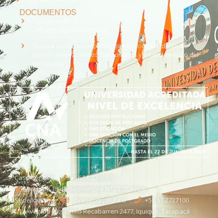
DOCUMENTOS
Código de Ética
Universidad de Tarapacá
Manual institucional para la prevención del delito de
lavado activos, delitos funcionarios y financiamiento del
terrorismo
Casa Central
+56 58 2386170
Avenida 18 de Septiembre N° 2222, Arica
Sede Iquique
direseciqq@uta.cl
+56 57 2727100​
Avenida Luis Emilio Recabarren 2477, Iquique, Tarapacá