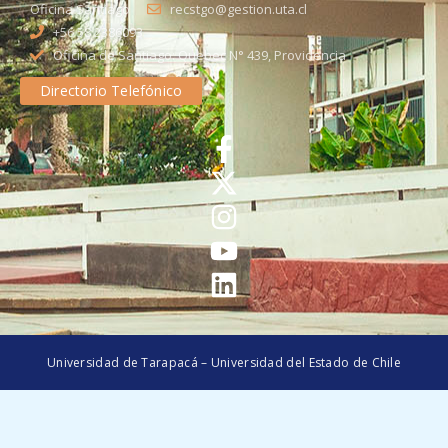
Oficina Santiago
recstgo@gestion.uta.cl
+56 58 2386093
Oficina de Santiago: Quebec N° 439, Providencia
Directorio Telefónico
Universidad de Tarapacá – Universidad del Estado de Chile