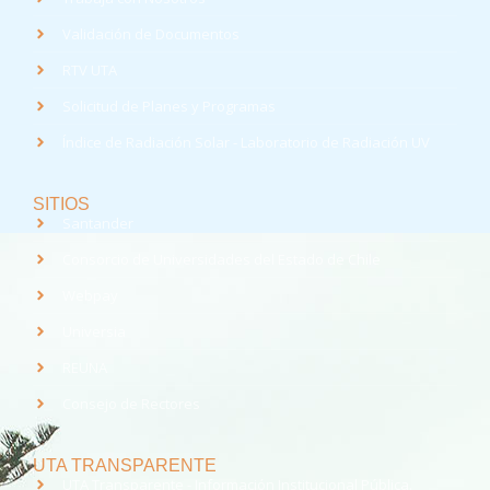
Validación de Documentos
RTV UTA
Solicitud de Planes y Programas
Índice de Radiación Solar - Laboratorio de Radiación UV
SITIOS
Santander
Consorcio de Universidades del Estado de Chile
Webpay
Universia
REUNA
Consejo de Rectores
UTA TRANSPARENTE
UTA Transparente - Información Institucional Pública.