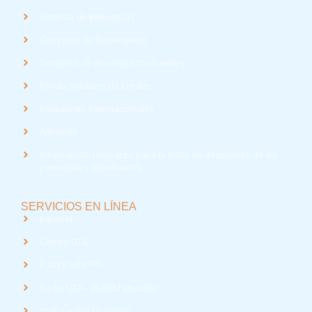
Sistema de Bibliotecas
Convenio de Desempeño
Dirección de Asuntos Estudiantiles
Fondo Solidario de Crédito
Relaciones Internacionales
Admisión
Información relevante para la toma de decisiones de los
potenciales estudiantes
SERVICIOS EN LÍNEA
Intranet
Correo UTA
med
EUDEV UTA
Radio UTA - 95.9 FM en Arica
Trabaja con Nosotros