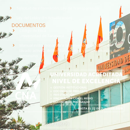
Solicitud de Información, Ley de Transparencia
Ley del Lobby (En Actualización)
DOCUMENTOS
Código de Ética
Universidad de Tarapacá
Manual institucional para la prevención del delito de
lavado activos, delitos funcionarios y financiamiento del
terrorismo
Casa Central
+56 58 2386170