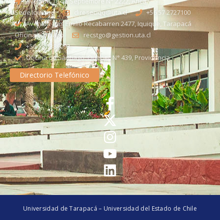
Avenida 18 de Septiembre N° 2222, Arica
Sede Iquique
direseciqq@uta.cl
+56 57 2727100​
Avenida Luis Emilio Recabarren 2477, Iquique, Tarapacá
Oficina Santiago
recstgo@gestion.uta.cl
+56 58 2386093
Oficina de Santiago: Quebec N° 439, Providencia
Directorio Telefónico
Universidad de Tarapacá – Universidad del Estado de Chile