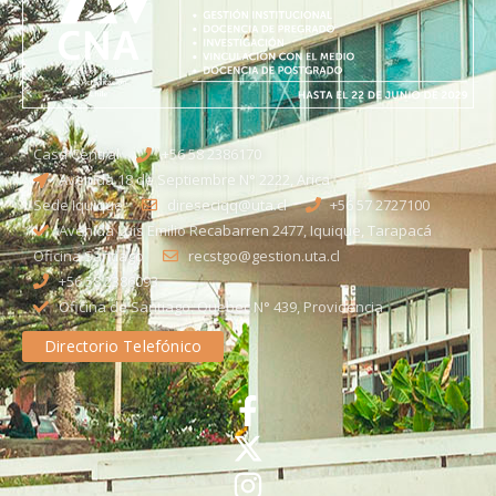
Casa Central
+56 58 2386170
Avenida 18 de Septiembre N° 2222, Arica
Sede Iquique
direseciqq@uta.cl
+56 57 2727100​
Avenida Luis Emilio Recabarren 2477, Iquique, Tarapacá
Oficina Santiago
recstgo@gestion.uta.cl
+56 58 2386093
Oficina de Santiago: Quebec N° 439, Providencia
Directorio Telefónico