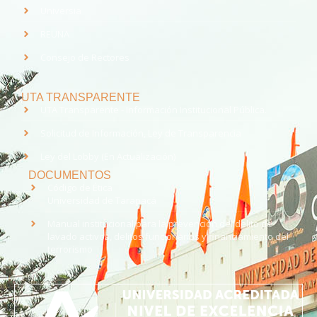
Universia
REUNA
Consejo de Rectores
UTA TRANSPARENTE
UTA Transparente - Información Institucional Pública.
Solicitud de Información, Ley de Transparencia
Ley del Lobby (En Actualización)
DOCUMENTOS
Código de Ética
Universidad de Tarapacá
Manual institucional para la prevención del delito de
lavado activos, delitos funcionarios y financiamiento del
terrorismo