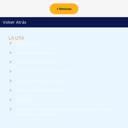
+ Noticias
Volver Atrás
LA UTA
Sede Iquique
Sistema de Bibliotecas
Convenio de Desempeño
Dirección de Asuntos Estudiantiles
Fondo Solidario de Crédito
Relaciones Internacionales
Admisión
Información relevante para la toma de decisiones de los
potenciales estudiantes