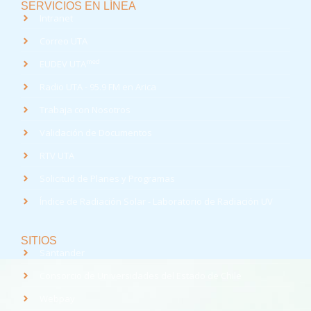
SERVICIOS EN LÍNEA
Intranet
Correo UTA
med
EUDEV UTA
Radio UTA - 95.9 FM en Arica
Trabaja con Nosotros
Validación de Documentos
RTV UTA
Solicitud de Planes y Programas
Índice de Radiación Solar - Laboratorio de Radiación UV
SITIOS
Santander
Consorcio de Universidades del Estado de Chile
Webpay