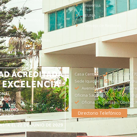
Universia
aja con Nosotros
REUNA
dación de Documentos
Consejo de Rectores
UTA
citud de Planes y Programas
ce de Radiación Solar -
ratorio de Radiación UV
Casa Central
+56 58 238617
Sede Iquique
direseciqq@ut
Avenida Luis Emilio Recabarre
Oficina Santiago
recstgo@ge
Oficina de Santiago: Quebec N
Directorio Telefónico