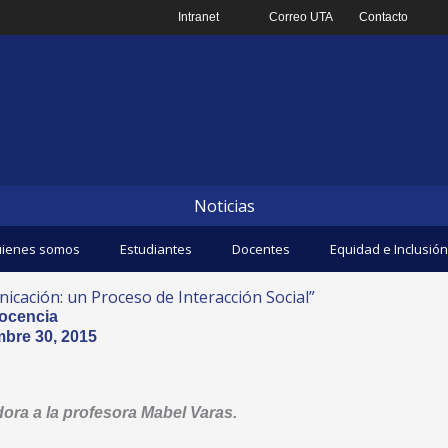
Intranet
Correo UTA
Contacto
Noticias
ienes somos
Estudiantes
Docentes
Equidad e Inclusión
icación: un Proceso de Interacción Social”
ocencia
bre 30, 2015
ora a la profesora Mabel Varas.