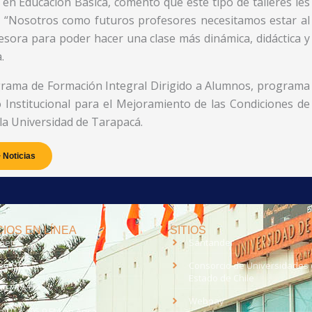
n Educación Básica, comentó que este tipo de talleres les
. “Nosotros como futuros profesores necesitamos estar al
esora para poder hacer una clase más dinámica, didáctica y
.
ograma de Formación Integral Dirigido a Alumnos, programa
o Institucional para el Mejoramiento de las Condiciones de
la Universidad de Tarapacá.
 Noticias
IOS EN LÍNEA
SITIOS
anet
Santander
eo UTA
Consorcio de Universidades 
Estado de Chile
med
EV UTA
Webpay
o UTA - 95.9 FM en Arica