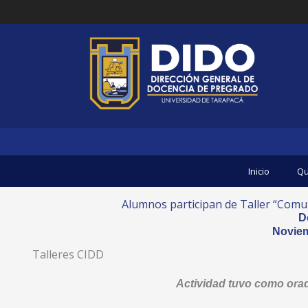
Ir
al
contenido
Inicio
Qu
Alumnos participan de Taller “Comun
D
Noviem
Talleres CIDD
Actividad tuvo como orad