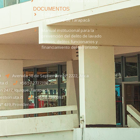
Ley del Lobby (En Actualización)
DOCUMENTOS
Código de Ética
Universidad de Tarapacá
Manual institucional para la
prevención del delito de lavado
activos, delitos funcionarios y
financiamiento del terrorismo
0
Avenida 18 de Septiembre N° 2222, Arica
a.cl
+56 57 2727100​
n 2477, Iquique, Tarapacá
stion.uta.cl
+56 58 2386093
° 439, Providencia