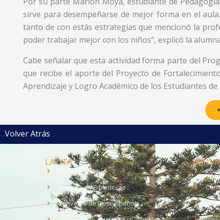
Por su parte Marion Moya, estudiante de Pedagogía e
sirve para desempeñarse de mejor forma en el aula
tanto de con estás estrategias que mencionó la prof
poder trabajar mejor con los niños”, explicó la alumna
Cabe señalar que esta actividad forma parte del Pr
que recibe el aporte del Proyecto de Fortalecimient
Aprendizaje y Logro Académico de los Estudiantes de 
+
Volver Atrás
LA UTA
SERVIC
Sede Iquique
Intr
Sistema de Bibliotecas
Corr
Convenio de Desempeño
EUD
Dirección de Asuntos Estudiantiles
Radi