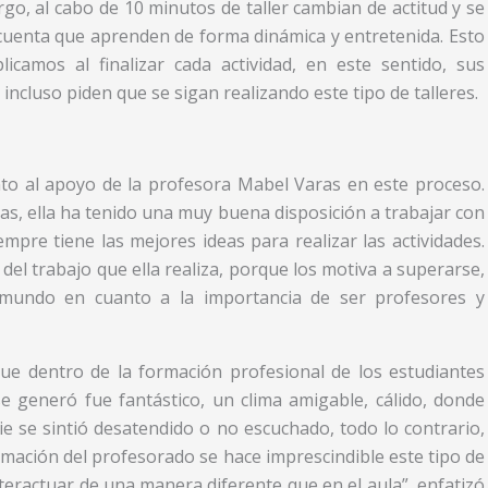
rgo, al cabo de 10 minutos de taller cambian de actitud y se
cuenta que aprenden de forma dinámica y entretenida. Esto
licamos al finalizar cada actividad, en este sentido, sus
ncluso piden que se sigan realizando este tipo de talleres.
nto al apoyo de la profesora Mabel Varas en este proceso.
s, ella ha tenido una muy buena disposición a trabajar con
mpre tiene las mejores ideas para realizar las actividades.
el trabajo que ella realiza, porque los motiva a superarse,
mundo en cuanto a la importancia de ser profesores y
ue dentro de la formación profesional de los estudiantes
se generó fue fantástico, un clima amigable, cálido, donde
ie se sintió desatendido o no escuchado, todo lo contrario,
mación del profesorado se hace imprescindible este tipo de
teractuar de una manera diferente que en el aula”, enfatizó