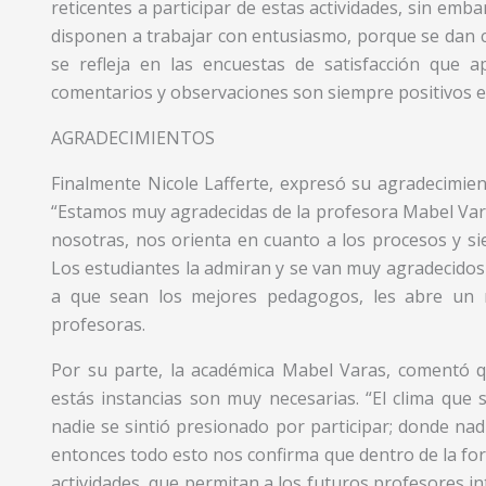
reticentes a participar de estas actividades, sin emba
disponen a trabajar con entusiasmo, porque se dan 
se refleja en las encuestas de satisfacción que ap
comentarios y observaciones son siempre positivos e i
AGRADECIMIENTOS
Finalmente Nicole Lafferte, expresó su agradecimie
“Estamos muy agradecidas de la profesora Mabel Vara
nosotras, nos orienta en cuanto a los procesos y sie
Los estudiantes la admiran y se van muy agradecidos d
a que sean los mejores pedagogos, les abre un 
profesoras.
Por su parte, la académica Mabel Varas, comentó q
estás instancias son muy necesarias. “El clima que 
nadie se sintió presionado por participar; donde nad
entonces todo esto nos confirma que dentro de la for
actividades, que permitan a los futuros profesores in