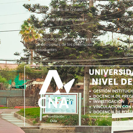
Fondo Solidario de Crédito
Trab
Relaciones Internacionales
Vali
Admisión
RTV 
Información relevante para la toma
Soli
de decisiones de los potenciales
Índi
estudiantes
Labo