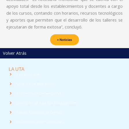
apoyo total desde los establecimientos y docentes a cargo
de los cursos, contando con horarios, recursos tecnológicos
y aportes que permiten que el desarrollo de los talleres se
ejecutaran de forma exitosa”, concluyó.
+ Noticias
Volver Atrás
LA UTA
Sede Iquique
Sistema de Bibliotecas
Convenio de Desempeño
Dirección de Asuntos Estudiantiles
Fondo Solidario de Crédito
Relaciones Internacionales