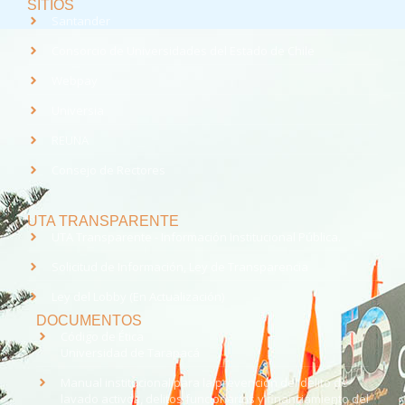
SITIOS
Santander
Consorcio de Universidades del Estado de Chile
Webpay
Universia
REUNA
Consejo de Rectores
UTA TRANSPARENTE
UTA Transparente - Información Institucional Pública.
Solicitud de Información, Ley de Transparencia
Ley del Lobby (En Actualización)
DOCUMENTOS
Código de Ética
Universidad de Tarapacá
Manual institucional para la prevención del delito de
lavado activos, delitos funcionarios y financiamiento del