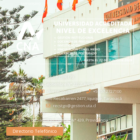
terrorismo
Casa Central
+56 58 2386170
Avenida 18 de Septiembre N° 2222, Arica
Sede Iquique
direseciqq@uta.cl
+56 57 2727100​
Avenida Luis Emilio Recabarren 2477, Iquique, Tarapacá
Oficina Santiago
recstgo@gestion.uta.cl
+56 58 2386093
Oficina de Santiago: Quebec N° 439, Providencia
Directorio Telefónico