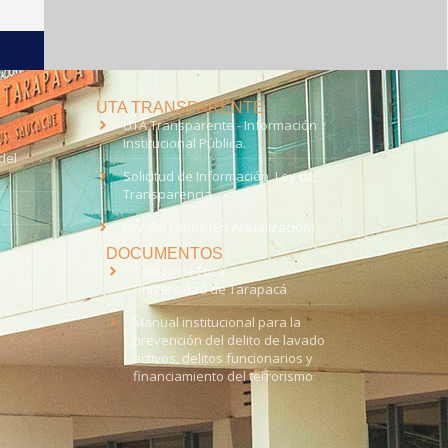
UTA TRANSPARENTE
UTA Transparente - Información
Institucional Pública.
del
Solicitud de Información, Ley de
Transparencia
Ley del Lobby (En Actualización)
DOCUMENTOS
Código de Ética
Universidad de Tarapacá
Manual institucional para la
prevención del delito de lavado
activos, delitos funcionarios y
financiamiento del terrorismo