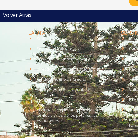
+
Volver Atrás
LA UTA
SERVIC
Sede Iquique
Intr
Sistema de Bibliotecas
Corr
Convenio de Desempeño
EUD
Dirección de Asuntos Estudiantiles
Radi
Fondo Solidario de Crédito
Trab
Relaciones Internacionales
Vali
Admisión
RTV 
Información relevante para la toma
Soli
de decisiones de los potenciales
Índi
estudiantes
Labo