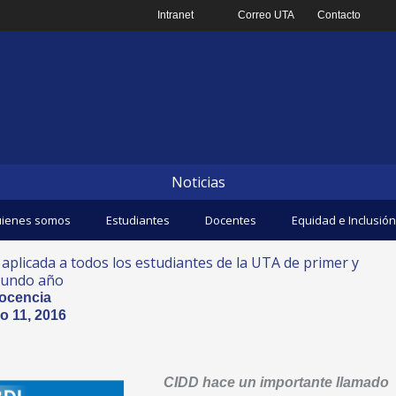
Intranet
Correo UTA
Contacto
Noticias
ienes somos
Estudiantes
Docentes
Equidad e Inclusión
 aplicada a todos los estudiantes de la UTA de primer y
undo año
ocencia
o 11, 2016
CIDD hace un importante llamado