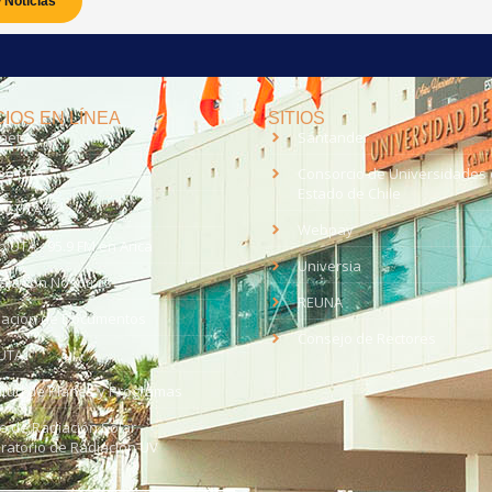
 Noticias
IOS EN LÍNEA
SITIOS
anet
Santander
eo UTA
Consorcio de Universidades 
Estado de Chile
med
EV UTA
Webpay
o UTA - 95.9 FM en Arica
Universia
aja con Nosotros
REUNA
dación de Documentos
Consejo de Rectores
UTA
citud de Planes y Programas
ce de Radiación Solar -
ratorio de Radiación UV