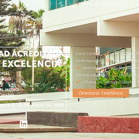
Consejo de Rectores
UTA
citud de Planes y Programas
ce de Radiación Solar -
ratorio de Radiación UV
Casa Central
+56 58 238617
Sede Iquique
direseciqq@ut
Avenida Luis Emilio Recabarre
Oficina Santiago
recstgo@ge
Oficina de Santiago: Quebec N
Directorio Telefónico