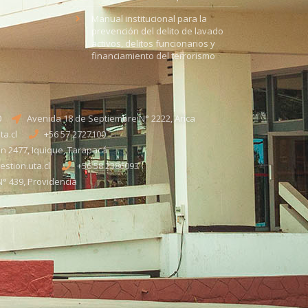
Manual institucional para la
prevención del delito de lavado
activos, delitos funcionarios y
financiamiento del terrorismo
0
Avenida 18 de Septiembre N° 2222, Arica
a.cl
+56 57 2727100​
n 2477, Iquique, Tarapacá
stion.uta.cl
+56 58 2386093
° 439, Providencia