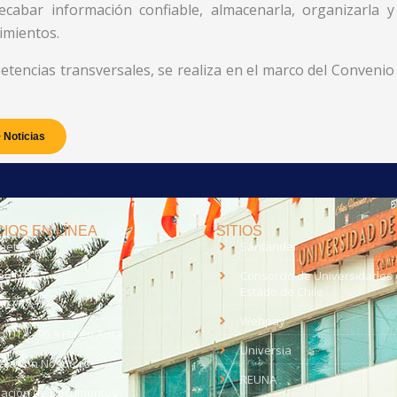
cabar información confiable, almacenarla, organizarla y
cimientos.
tencias transversales, se realiza en el marco del Convenio
 Noticias
IOS EN LÍNEA
SITIOS
anet
Santander
eo UTA
Consorcio de Universidades 
Estado de Chile
med
EV UTA
Webpay
o UTA - 95.9 FM en Arica
Universia
aja con Nosotros
REUNA
dación de Documentos