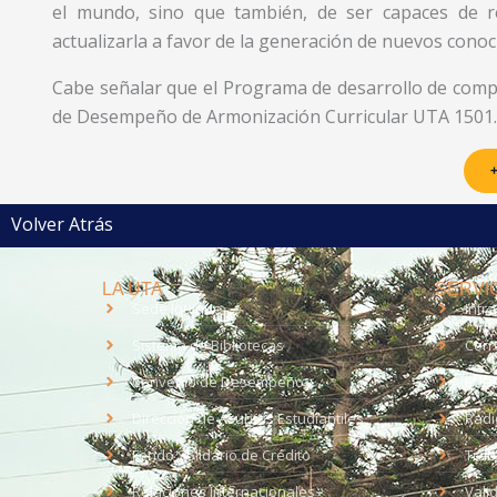
el mundo, sino que también, de ser capaces de re
actualizarla a favor de la generación de nuevos cono
Cabe señalar que el Programa de desarrollo de compe
de Desempeño de Armonización Curricular UTA 1501.
+
Volver Atrás
LA UTA
SERVIC
Sede Iquique
Intr
Sistema de Bibliotecas
Corr
Convenio de Desempeño
EUD
Dirección de Asuntos Estudiantiles
Radi
Fondo Solidario de Crédito
Trab
Relaciones Internacionales
Vali