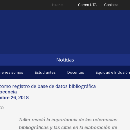
Intranet
Correo UTA
Contacto
Noticias
ienes somos
Estudiantes
Docentes
Equidad e Inclusión
omo registro de base de datos bibliográfica
ocencia
mbre 26, 2018
co
Taller reveló la importancia de las referencias
bibliográficas y las citas en la elaboración de