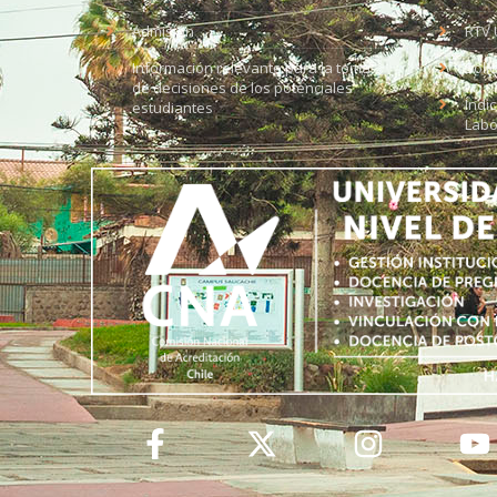
Admisión
RTV 
Información relevante para la toma
Soli
de decisiones de los potenciales
Índi
estudiantes
Labo