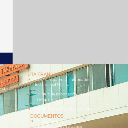
UTA TRANSPARENTE
UTA Transparente - Información
Institucional Pública.
del
Solicitud de Información, Ley de
Transparencia
Ley del Lobby (En Actualización)
DOCUMENTOS
Código de Ética
Universidad de Tarapacá