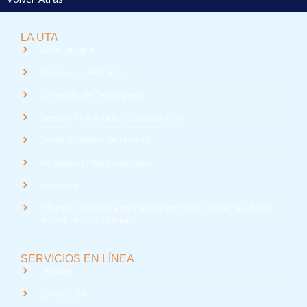
LA UTA
Sede Iquique
Sistema de Bibliotecas
Convenio de Desempeño
Dirección de Asuntos Estudiantiles
Fondo Solidario de Crédito
Relaciones Internacionales
Admisión
Información relevante para la toma de decisiones de los
potenciales estudiantes
SERVICIOS EN LÍNEA
Intranet
Correo UTA