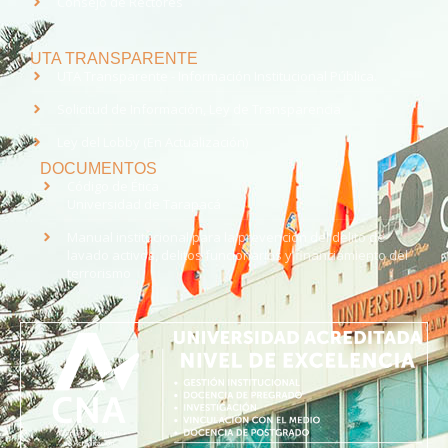
Consejo de Rectores
UTA TRANSPARENTE
UTA Transparente - Información Institucional Pública.
Solicitud de Información, Ley de Transparencia
Ley del Lobby (En Actualización)
DOCUMENTOS
Código de Ética
Universidad de Tarapacá
Manual institucional para la prevención del delito de
lavado activos, delitos funcionarios y financiamiento del
terrorismo