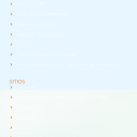
med
EUDEV UTA
Radio UTA - 95.9 FM en Arica
Trabaja con Nosotros
Validación de Documentos
RTV UTA
Solicitud de Planes y Programas
Índice de Radiación Solar - Laboratorio de Radiación UV
SITIOS
Santander
Consorcio de Universidades del Estado de Chile
Webpay
Universia
REUNA