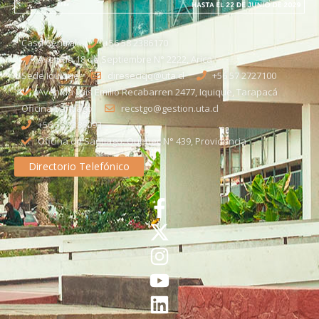
Casa Central
+56 58 2386170
Avenida 18 de Septiembre N° 2222, Arica
Sede Iquique
direseciqq@uta.cl
+56 57 2727100​
Avenida Luis Emilio Recabarren 2477, Iquique, Tarapacá
Oficina Santiago
recstgo@gestion.uta.cl
+56 58 2386093
Oficina de Santiago: Quebec N° 439, Providencia
Directorio Telefónico