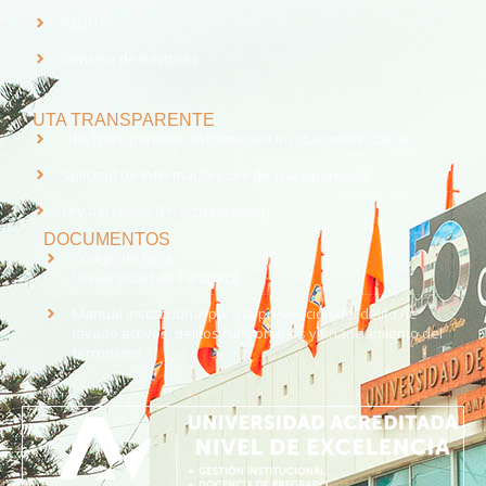
REUNA
Consejo de Rectores
UTA TRANSPARENTE
UTA Transparente - Información Institucional Pública.
Solicitud de Información, Ley de Transparencia
Ley del Lobby (En Actualización)
DOCUMENTOS
Código de Ética
Universidad de Tarapacá
Manual institucional para la prevención del delito de
lavado activos, delitos funcionarios y financiamiento del
terrorismo