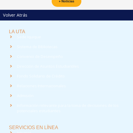
+ Noticias
Volver Atrás
LA UTA
Sede Iquique
Sistema de Bibliotecas
Convenio de Desempeño
Dirección de Asuntos Estudiantiles
Fondo Solidario de Crédito
Relaciones Internacionales
Admisión
Información relevante para la toma de decisiones de los
potenciales estudiantes
SERVICIOS EN LÍNEA
Intranet