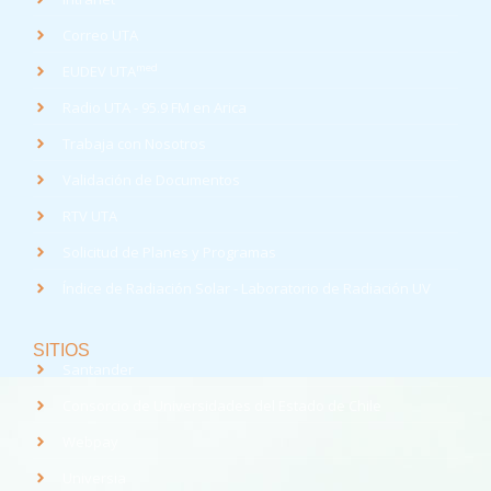
Correo UTA
med
EUDEV UTA
Radio UTA - 95.9 FM en Arica
Trabaja con Nosotros
Validación de Documentos
RTV UTA
Solicitud de Planes y Programas
Índice de Radiación Solar - Laboratorio de Radiación UV
SITIOS
Santander
Consorcio de Universidades del Estado de Chile
Webpay
Universia