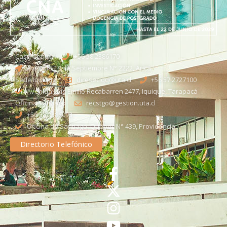
Casa Central
+56 58 2386170
Avenida 18 de Septiembre N° 2222, Arica
Sede Iquique
direseciqq@uta.cl
+56 57 2727100​
Avenida Luis Emilio Recabarren 2477, Iquique, Tarapacá
Oficina Santiago
recstgo@gestion.uta.cl
+56 58 2386093
Oficina de Santiago: Quebec N° 439, Providencia
Directorio Telefónico