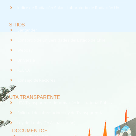
Índice de Radiación Solar - Laboratorio de Radiación UV
SITIOS
Santander
Consorcio de Universidades del Estado de Chile
Webpay
Universia
REUNA
Consejo de Rectores
UTA TRANSPARENTE
UTA Transparente - Información Institucional Pública.
Solicitud de Información, Ley de Transparencia
Ley del Lobby (En Actualización)
DOCUMENTOS
Código de Ética