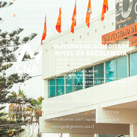
Universidad de Tarapacá
Manual institucional para la prevención del delito de
lavado activos, delitos funcionarios y financiamiento del
terrorismo
Casa Central
+56 58 2386170
Avenida 18 de Septiembre N° 2222, Arica
Sede Iquique
direseciqq@uta.cl
+56 57 2727100​
Avenida Luis Emilio Recabarren 2477, Iquique, Tarapacá
Oficina Santiago
recstgo@gestion.uta.cl
+56 58 2386093