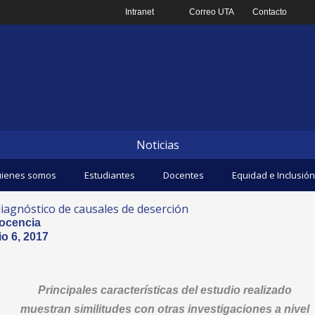
Intranet
Correo UTA
Contacto
Noticias
ienes somos
Estudiantes
Docentes
Equidad e Inclusión
iagnóstico de causales de deserción
ocencia
io 6, 2017
Principales características del estudio realizado
muestran similitudes con otras investigaciones a nivel