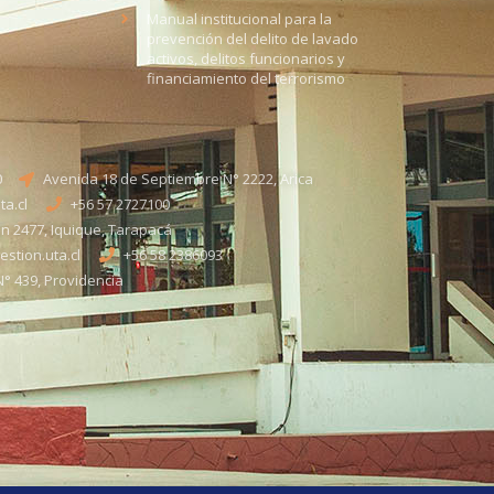
Manual institucional para la
prevención del delito de lavado
activos, delitos funcionarios y
financiamiento del terrorismo
0
Avenida 18 de Septiembre N° 2222, Arica
a.cl
+56 57 2727100​
n 2477, Iquique, Tarapacá
stion.uta.cl
+56 58 2386093
° 439, Providencia