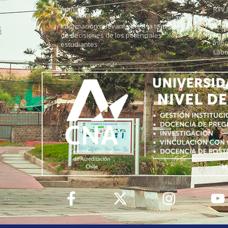
Admisión
RTV 
Información relevante para la toma
Soli
de decisiones de los potenciales
Índi
estudiantes
Labo