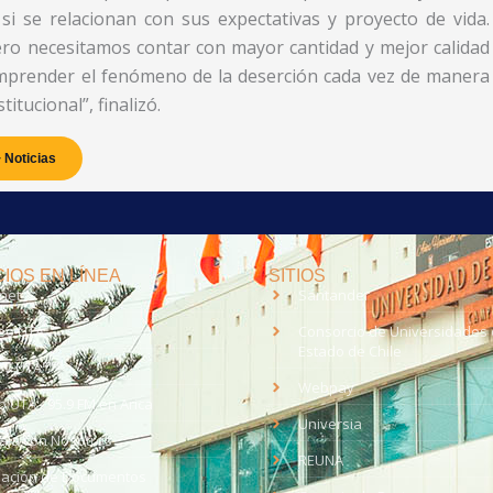
si se relacionan con sus expectativas y proyecto de vida.
ro necesitamos contar con mayor cantidad y mejor calidad
omprender el fenómeno de la deserción cada vez de manera
itucional”, finalizó.
 Noticias
IOS EN LÍNEA
SITIOS
anet
Santander
eo UTA
Consorcio de Universidades 
Estado de Chile
med
EV UTA
Webpay
o UTA - 95.9 FM en Arica
Universia
aja con Nosotros
REUNA
dación de Documentos