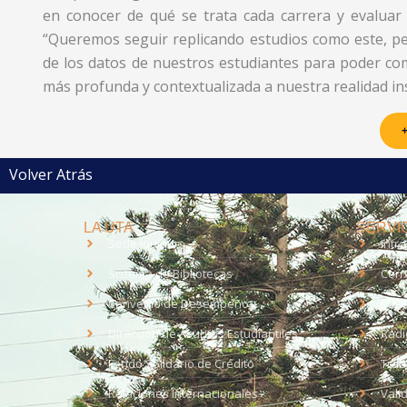
en conocer de qué se trata cada carrera y evaluar 
“Queremos seguir replicando estudios como este, pe
de los datos de nuestros estudiantes para poder c
más profunda y contextualizada a nuestra realidad inst
+
Volver Atrás
LA UTA
SERVIC
Sede Iquique
Intr
Sistema de Bibliotecas
Corr
Convenio de Desempeño
EUD
Dirección de Asuntos Estudiantiles
Radi
Fondo Solidario de Crédito
Trab
Relaciones Internacionales
Vali