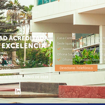
Consejo de Rectores
UTA
citud de Planes y Programas
ce de Radiación Solar -
ratorio de Radiación UV
Casa Central
+56 58 238617
Sede Iquique
direseciqq@ut
Avenida Luis Emilio Recabarre
Oficina Santiago
recstgo@ge
Oficina de Santiago: Quebec N
Directorio Telefónico