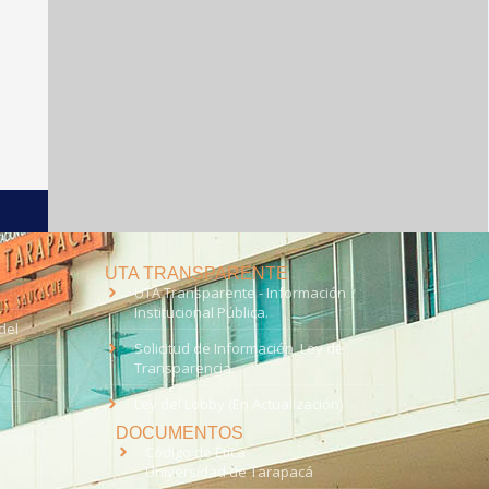
UTA TRANSPARENTE
UTA Transparente - Información
Institucional Pública.
del
Solicitud de Información, Ley de
Transparencia
Ley del Lobby (En Actualización)
DOCUMENTOS
Código de Ética
Universidad de Tarapacá