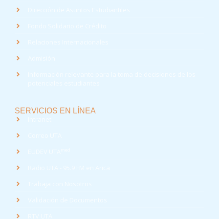
Dirección de Asuntos Estudiantiles
Fondo Solidario de Crédito
Relaciones Internacionales
Admisión
Información relevante para la toma de decisiones de los
potenciales estudiantes
SERVICIOS EN LÍNEA
Intranet
Correo UTA
med
EUDEV UTA
Radio UTA - 95.9 FM en Arica
Trabaja con Nosotros
Validación de Documentos
RTV UTA