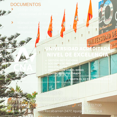
DOCUMENTOS
Código de Ética
Universidad de Tarapacá
Manual institucional para la prevención del delito de
lavado activos, delitos funcionarios y financiamiento del
terrorismo
Casa Central
+56 58 2386170
Avenida 18 de Septiembre N° 2222, Arica
Sede Iquique
direseciqq@uta.cl
+56 57 2727100​
Avenida Luis Emilio Recabarren 2477, Iquique, Tarapacá