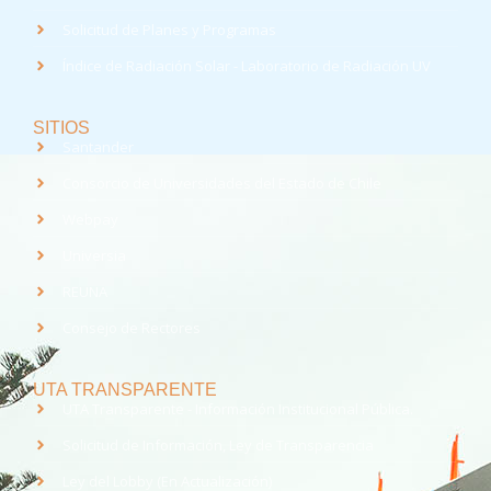
Solicitud de Planes y Programas
Índice de Radiación Solar - Laboratorio de Radiación UV
SITIOS
Santander
Consorcio de Universidades del Estado de Chile
Webpay
Universia
REUNA
Consejo de Rectores
UTA TRANSPARENTE
UTA Transparente - Información Institucional Pública.
Solicitud de Información, Ley de Transparencia
Ley del Lobby (En Actualización)