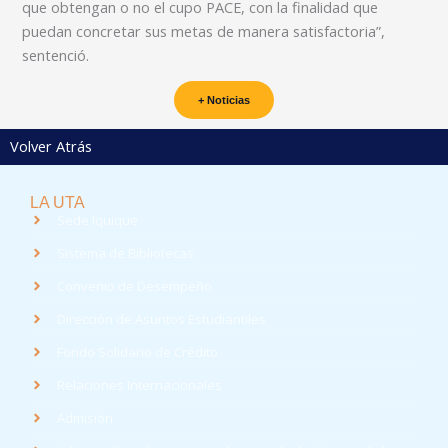
que obtengan o no el cupo PACE, con la finalidad que
puedan concretar sus metas de manera satisfactoria”,
sentenció.
+ Noticias
Volver Atrás
LA UTA
Sede Iquique
Sistema de Bibliotecas
Convenio de Desempeño
Dirección de Asuntos Estudiantiles
Fondo Solidario de Crédito
Relaciones Internacionales
Admisión