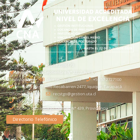
Casa Central
+56 58 2386170
Avenida 18 de Septiembre N° 2222, Arica
Sede Iquique
direseciqq@uta.cl
+56 57 2727100​
Avenida Luis Emilio Recabarren 2477, Iquique, Tarapacá
Oficina Santiago
recstgo@gestion.uta.cl
+56 58 2386093
Oficina de Santiago: Quebec N° 439, Providencia
Directorio Telefónico