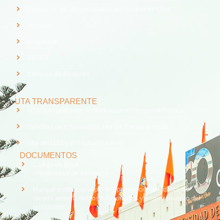
Consorcio de Universidades del Estado de Chile
Webpay
Universia
REUNA
Consejo de Rectores
UTA TRANSPARENTE
UTA Transparente - Información Institucional Pública.
Solicitud de Información, Ley de Transparencia
Ley del Lobby (En Actualización)
DOCUMENTOS
Código de Ética
Universidad de Tarapacá
Manual institucional para la prevención del delito de
lavado activos, delitos funcionarios y financiamiento del
terrorismo