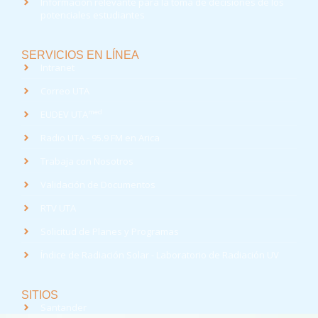
Información relevante para la toma de decisiones de los
potenciales estudiantes
SERVICIOS EN LÍNEA
Intranet
Correo UTA
med
EUDEV UTA
Radio UTA - 95.9 FM en Arica
Trabaja con Nosotros
Validación de Documentos
RTV UTA
Solicitud de Planes y Programas
Índice de Radiación Solar - Laboratorio de Radiación UV
SITIOS
Santander