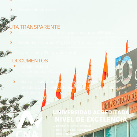
Consejo de Rectores
UTA TRANSPARENTE
UTA Transparente - Información Institucional Pública.
Solicitud de Información, Ley de Transparencia
Ley del Lobby (En Actualización)
DOCUMENTOS
Código de Ética
Universidad de Tarapacá
Manual institucional para la prevención del delito de
lavado activos, delitos funcionarios y financiamiento del
terrorismo