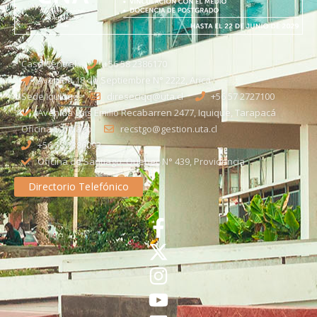
Casa Central
+56 58 2386170
Avenida 18 de Septiembre N° 2222, Arica
Sede Iquique
direseciqq@uta.cl
+56 57 2727100​
Avenida Luis Emilio Recabarren 2477, Iquique, Tarapacá
Oficina Santiago
recstgo@gestion.uta.cl
+56 58 2386093
Oficina de Santiago: Quebec N° 439, Providencia
Directorio Telefónico