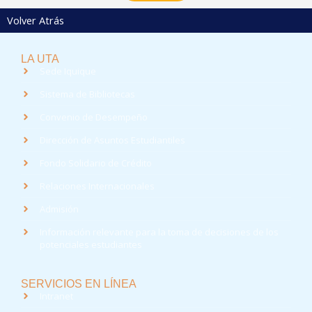
Volver Atrás
LA UTA
Sede Iquique
Sistema de Bibliotecas
Convenio de Desempeño
Dirección de Asuntos Estudiantiles
Fondo Solidario de Crédito
Relaciones Internacionales
Admisión
Información relevante para la toma de decisiones de los
potenciales estudiantes
SERVICIOS EN LÍNEA
Intranet