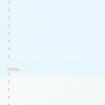
Correo UTA
med
EUDEV UTA
Radio UTA - 95.9 FM en Arica
Trabaja con Nosotros
Validación de Documentos
RTV UTA
Solicitud de Planes y Programas
Índice de Radiación Solar - Laboratorio de Radiación UV
SITIOS
Santander
Consorcio de Universidades del Estado de Chile
Webpay
Universia
REUNA