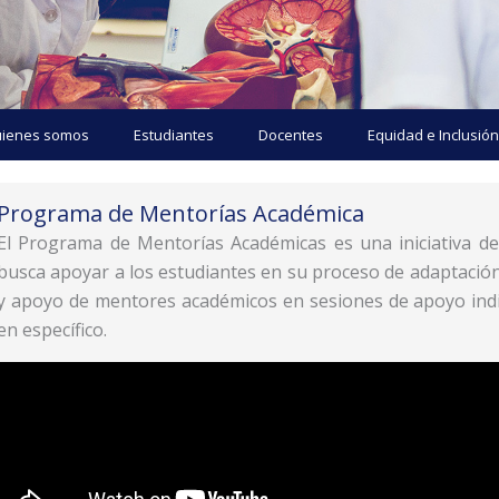
ienes somos
Estudiantes
Docentes
Equidad e Inclusión
Programa de Mentorías Académica
El Programa de Mentorías Académicas es una iniciativa del
busca apoyar a los estudiantes en su proceso de adaptación
y apoyo de mentores académicos en sesiones de apoyo indiv
en específico.