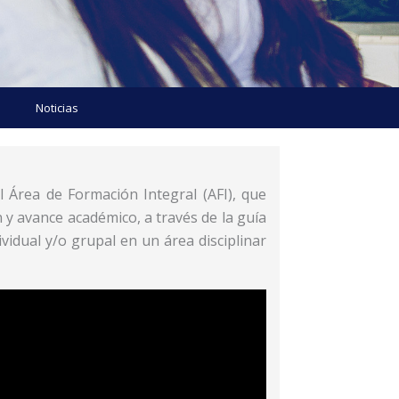
Noticias
 Área de Formación Integral (AFI), que
 y avance académico, a través de la guía
idual y/o grupal en un área disciplinar