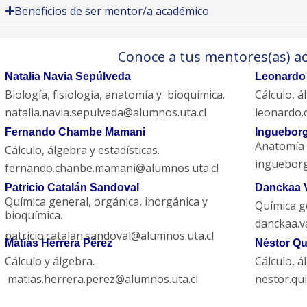
Beneficios de ser mentor/a académico
Conoce a tus mentores(as) a
Natalia Navia Sepúlveda
Leonardo
Biología, fisiología, anatomía y bioquímica.
Cálculo, á
natalia.navia.sepulveda@alumnos.uta.cl
leonardo.
Fernando Chambe Mamani
Ingueborg
Anatomía
Cálculo, álgebra y estadísticas.
ingueborg
fernando.chanbe.mamani@alumnos.uta.cl
Patricio Catalán Sandoval
Danckaa V
Química general, orgánica, inorgánica y
Química ge
bioquímica.
danckaa.v
patricio.catalan.sandoval@alumnos.uta.cl
Matías Herrera Pérez
Néstor Qu
Cálculo y álgebra.
Cálculo, ál
matias.herrera.perez@alumnos.uta.cl
nestor.qu