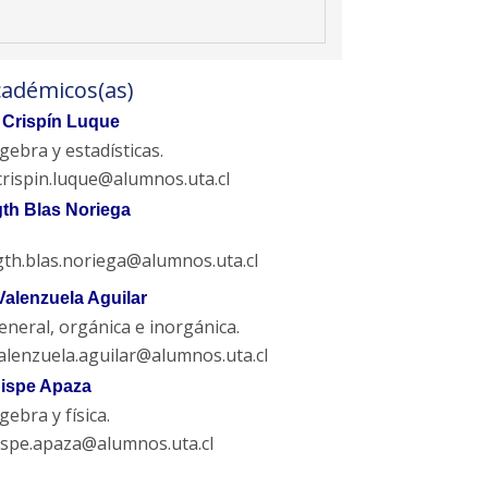
cadémicos(as)
 Crispín Luque
lgebra y estadísticas.
crispin.luque@alumnos.uta.cl
th Blas Noriega
th.blas.noriega@alumnos.uta.cl
alenzuela Aguilar
neral, orgánica e inorgánica.
alenzuela.aguilar@alumnos.uta.cl
ispe Apaza
gebra y física.
ispe.apaza@alumnos.uta.cl