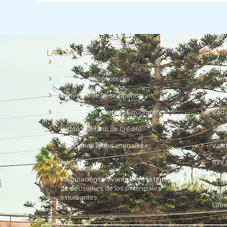
LA UTA
SERVIC
Sede Iquique
Intr
Sistema de Bibliotecas
Corr
Convenio de Desempeño
EUD
Dirección de Asuntos Estudiantiles
Radi
Fondo Solidario de Crédito
Trab
Relaciones Internacionales
Vali
Admisión
RTV 
Información relevante para la toma
Soli
de decisiones de los potenciales
Índi
estudiantes
Labo