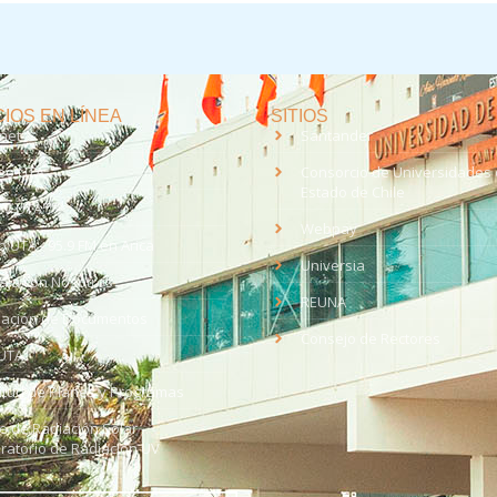
IOS EN LÍNEA
SITIOS
anet
Santander
eo UTA
Consorcio de Universidades 
Estado de Chile
med
EV UTA
Webpay
o UTA - 95.9 FM en Arica
Universia
aja con Nosotros
REUNA
dación de Documentos
Consejo de Rectores
UTA
citud de Planes y Programas
ce de Radiación Solar -
ratorio de Radiación UV