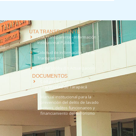
UTA TRANSPARENTE
UTA Transparente - Información
Institucional Pública.
del
Solicitud de Información, Ley de
Transparencia
Ley del Lobby (En Actualización)
DOCUMENTOS
Código de Ética
Universidad de Tarapacá
Manual institucional para la
prevención del delito de lavado
activos, delitos funcionarios y
financiamiento del terrorismo