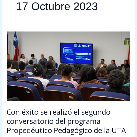
17 Octubre 2023
Con
éxito
se
realizó
el
segundo
conversatorio
del
programa
Propedéutico
Pedagógico
Con éxito se realizó el segundo
de
conversatorio del programa
la
Propedéutico Pedagógico de la UTA
UTA