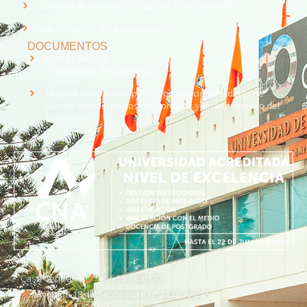
Solicitud de Información, Ley de Transparencia
Ley del Lobby (En Actualización)
DOCUMENTOS
Código de Ética
Universidad de Tarapacá
Manual institucional para la prevención del delito de
lavado activos, delitos funcionarios y financiamiento del
terrorismo
Casa Central
+56 58 2386170
Avenida 18 de Septiembre N° 2222, Arica