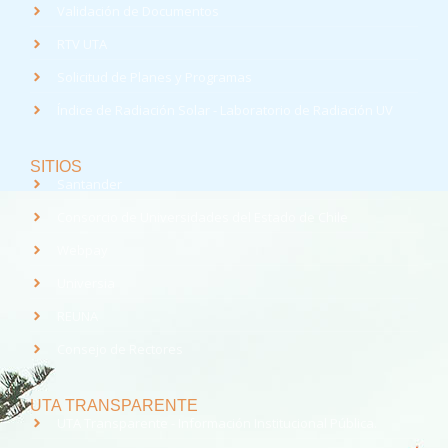
Validación de Documentos
RTV UTA
Solicitud de Planes y Programas
Índice de Radiación Solar - Laboratorio de Radiación UV
SITIOS
Santander
Consorcio de Universidades del Estado de Chile
Webpay
Universia
REUNA
Consejo de Rectores
UTA TRANSPARENTE
UTA Transparente - Información Institucional Pública.