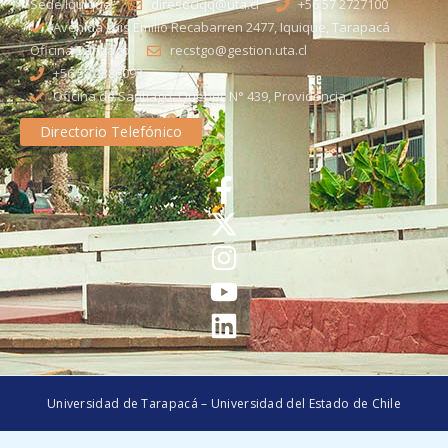
Sede Iquique
direseciqq@uta.cl
+56 57 2727100​
Avenida Luis Emilio Recabarren 2477, Iquique, Tarapacá
Oficina Santiago
recstgo@gestion.uta.cl
+56 58 2386093
Oficina de Santiago: Quebec N° 439, Providencia
Directorio Telefónico
Universidad de Tarapacá – Universidad del Estado de Chile