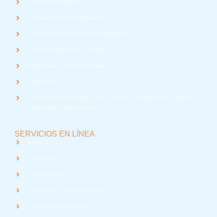
Sistema de Bibliotecas
Convenio de Desempeño
Dirección de Asuntos Estudiantiles
Fondo Solidario de Crédito
Relaciones Internacionales
Admisión
Información relevante para la toma de decisiones de los
potenciales estudiantes
SERVICIOS EN LÍNEA
Intranet
Correo UTA
med
EUDEV UTA
Radio UTA - 95.9 FM en Arica
Trabaja con Nosotros