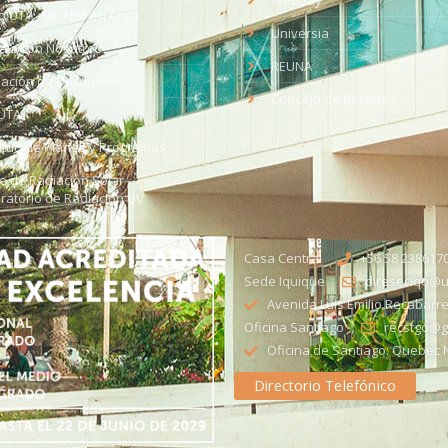
Webpay
o UTA - 95.9 FM en Arica
Universia
aja con Nosotros
REUNA
dación de Documentos
Consejo de Rectores
UTA
citud de Planes y Programas
ce de Radiación Solar -
ratorio de Radiación UV
Casa Central
+56 58 238617
Sede Iquique
direseciqq@ut
Avenida Luis Emilio Recabarre
Oficina Santiago
recstgo@ge
Oficina de Santiago: Quebec N
Directorio Telefónico