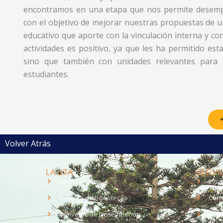
encontramos en una etapa que nos permite desemp
con el objetivo de mejorar nuestras propuestas de 
educativo que aporte con la vinculación interna y co
actividades es positivo, ya que les ha permitido esta
sino que también con unidades relevantes para 
estudiantes.
+
Volver Atrás
LA UTA
SERVIC
Sede Iquique
Intr
Sistema de Bibliotecas
Corr
Convenio de Desempeño
EUD