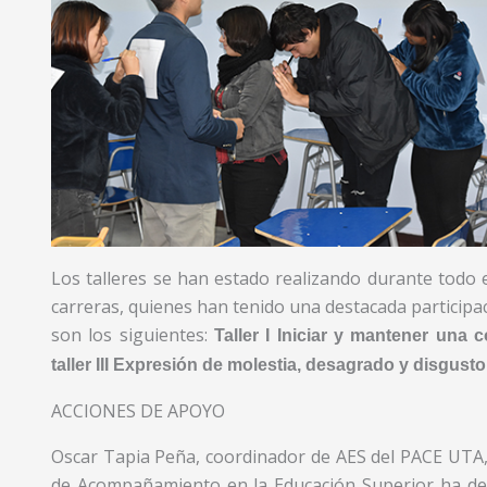
Los talleres se han estado realizando durante todo e
carreras, quienes han tenido una destacada participac
son los siguientes:
Taller
I
Iniciar y mantener una co
taller III Expresión de molestia, desagrado y disgust
ACCIONES DE APOYO
Oscar Tapia Peña, coordinador de AES del PACE UTA,
de Acompañamiento en la Educación Superior ha des