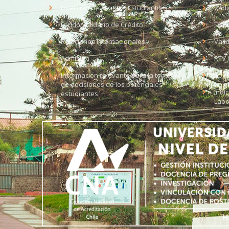
Dirección de Asuntos Estudiantiles
Radi
Fondo Solidario de Crédito
Trab
Relaciones Internacionales
Vali
Admisión
RTV 
Información relevante para la toma
Soli
de decisiones de los potenciales
Índi
estudiantes
Labo