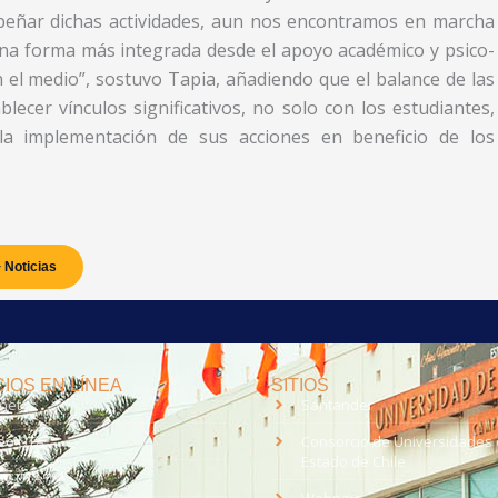
eñar dichas actividades, aun nos encontramos en marcha
una forma más integrada desde el apoyo académico y psico-
n el medio”, sostuvo Tapia, añadiendo que el balance de las
blecer vínculos significativos, no solo con los estudiantes,
la implementación de sus acciones en beneficio de los
 Noticias
IOS EN LÍNEA
SITIOS
anet
Santander
eo UTA
Consorcio de Universidades 
Estado de Chile
med
EV UTA