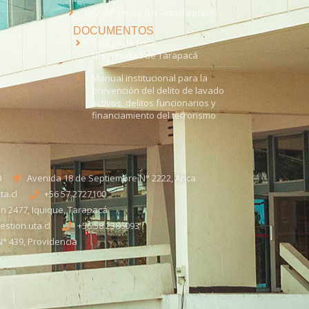
Ley del Lobby (En Actualización)
DOCUMENTOS
Código de Ética
Universidad de Tarapacá
Manual institucional para la
prevención del delito de lavado
activos, delitos funcionarios y
financiamiento del terrorismo
0
Avenida 18 de Septiembre N° 2222, Arica
a.cl
+56 57 2727100​
n 2477, Iquique, Tarapacá
stion.uta.cl
+56 58 2386093
° 439, Providencia