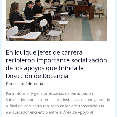
carrera
recibieron
importante
socialización
de
los
apoyos
que
En Iquique jefes de carrera
brinda
la
recibieron importante socialización
Dirección
de los apoyos que brinda la
de
Dirección de Docencia
Docencia
Estudiante
/
docencia
Para informar y generar espacios de participación
Satisfacción por las interesantes instancias de apoyo existió
al final del encuentro realizado en la Sede Esmeralda. Un
enriquecedor encuentro entre al Área de Apoyo al