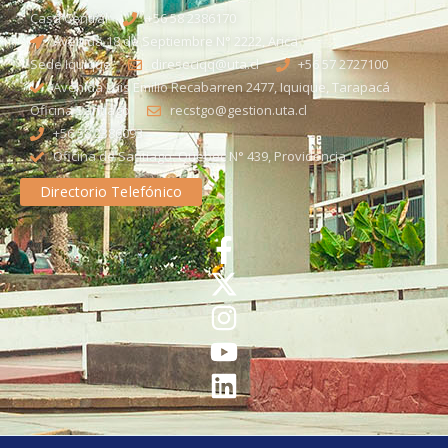
Casa Central
+56 58 2386170
Avenida 18 de Septiembre N° 2222, Arica
Sede Iquique
direseciqq@uta.cl
+56 57 2727100​
Avenida Luis Emilio Recabarren 2477, Iquique, Tarapacá
Oficina Santiago
recstgo@gestion.uta.cl
+56 58 2386093
Oficina de Santiago: Quebec N° 439, Providencia
Directorio Telefónico