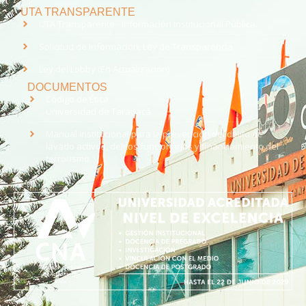
UTA TRANSPARENTE
UTA Transparente - Información Institucional Pública.
Solicitud de Información, Ley de Transparencia
Ley del Lobby (En Actualización)
DOCUMENTOS
Código de Ética
Universidad de Tarapacá
Manual institucional para la prevención del delito de
lavado activos, delitos funcionarios y financiamiento del
terrorismo