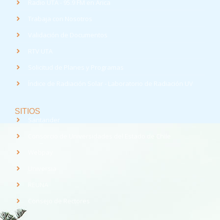
Radio UTA - 95.9 FM en Arica
Trabaja con Nosotros
Validación de Documentos
RTV UTA
Solicitud de Planes y Programas
Índice de Radiación Solar - Laboratorio de Radiación UV
SITIOS
Santander
Consorcio de Universidades del Estado de Chile
Webpay
Universia
REUNA
Consejo de Rectores