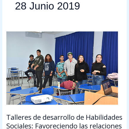
28 Junio 2019
Talleres
de
desarrollo
de
Habilidades
Sociales:
Favoreciendo
las
relaciones
interpersonales
Talleres de desarrollo de Habilidades
Sociales: Favoreciendo las relaciones