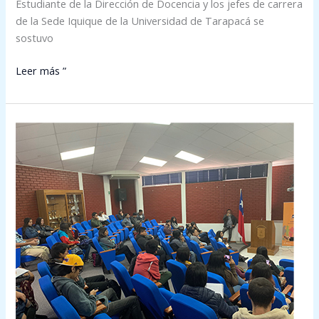
Estudiante de la Dirección de Docencia y los jefes de carrera
de la Sede Iquique de la Universidad de Tarapacá se
sostuvo
Leer más ”
2°
conversatorio
2019: Inclusión
en
Proyectos
Exitosos
en
Chile