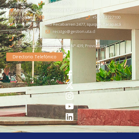
Casa Central
+56 58 2386170
Avenida 18 de Septiembre N° 2222, Arica
Sede Iquique
direseciqq@uta.cl
+56 57 2727100​
Avenida Luis Emilio Recabarren 2477, Iquique, Tarapacá
Oficina Santiago
recstgo@gestion.uta.cl
+56 58 2386093
Oficina de Santiago: Quebec N° 439, Providencia
Directorio Telefónico