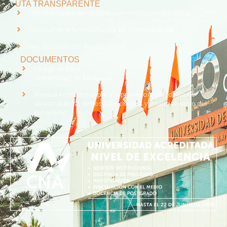
UTA TRANSPARENTE
UTA Transparente - Información Institucional Pública.
Solicitud de Información, Ley de Transparencia
Ley del Lobby (En Actualización)
DOCUMENTOS
Código de Ética
Universidad de Tarapacá
Manual institucional para la prevención del delito de
lavado activos, delitos funcionarios y financiamiento del
terrorismo