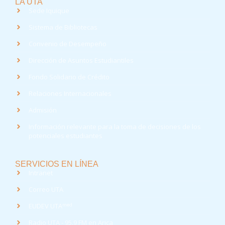
LA UTA
Sede Iquique
Sistema de Bibliotecas
Convenio de Desempeño
Dirección de Asuntos Estudiantiles
Fondo Solidario de Crédito
Relaciones Internacionales
Admisión
Información relevante para la toma de decisiones de los
potenciales estudiantes
SERVICIOS EN LÍNEA
Intranet
Correo UTA
med
EUDEV UTA
Radio UTA - 95.9 FM en Arica