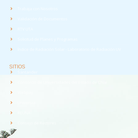
Trabaja con Nosotros
Validación de Documentos
RTV UTA
Solicitud de Planes y Programas
Índice de Radiación Solar - Laboratorio de Radiación UV
SITIOS
Santander
Consorcio de Universidades del Estado de Chile
Webpay
Universia
REUNA
Consejo de Rectores