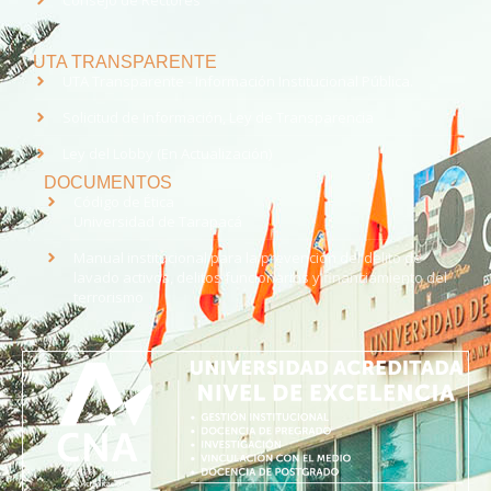
Consejo de Rectores
UTA TRANSPARENTE
UTA Transparente - Información Institucional Pública.
Solicitud de Información, Ley de Transparencia
Ley del Lobby (En Actualización)
DOCUMENTOS
Código de Ética
Universidad de Tarapacá
Manual institucional para la prevención del delito de
lavado activos, delitos funcionarios y financiamiento del
terrorismo