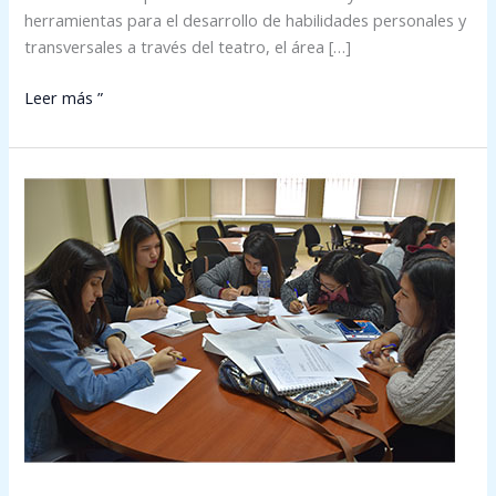
herramientas para el desarrollo de habilidades personales y
transversales a través del teatro, el área […]
Leer más ”
Estudiantes
de
Tecnología
Médica
mención
Oftalmología
y
Optometría
participan
en
taller
orientado