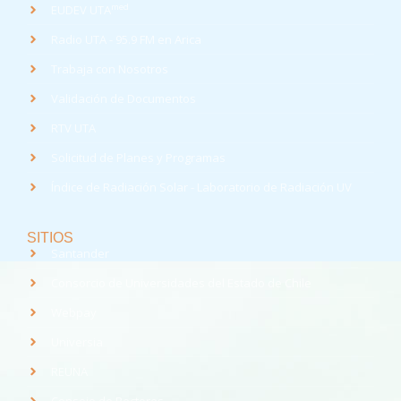
med
EUDEV UTA
Radio UTA - 95.9 FM en Arica
Trabaja con Nosotros
Validación de Documentos
RTV UTA
Solicitud de Planes y Programas
Índice de Radiación Solar - Laboratorio de Radiación UV
SITIOS
Santander
Consorcio de Universidades del Estado de Chile
Webpay
Universia
REUNA