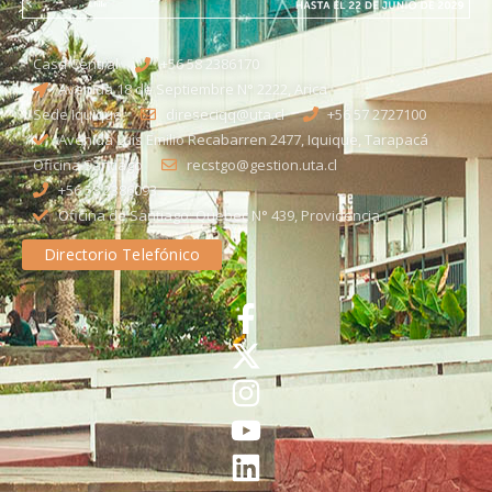
Casa Central
+56 58 2386170
Avenida 18 de Septiembre N° 2222, Arica
Sede Iquique
direseciqq@uta.cl
+56 57 2727100​
Avenida Luis Emilio Recabarren 2477, Iquique, Tarapacá
Oficina Santiago
recstgo@gestion.uta.cl
+56 58 2386093
Oficina de Santiago: Quebec N° 439, Providencia
Directorio Telefónico