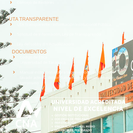
Consejo de Rectores
UTA TRANSPARENTE
UTA Transparente - Información Institucional Pública.
Solicitud de Información, Ley de Transparencia
Ley del Lobby (En Actualización)
DOCUMENTOS
Código de Ética
Universidad de Tarapacá
Manual institucional para la prevención del delito de
lavado activos, delitos funcionarios y financiamiento del
terrorismo