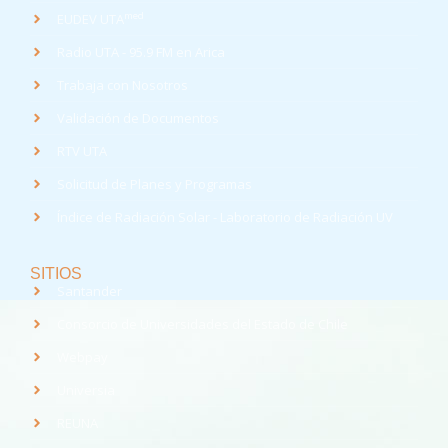
med
EUDEV UTA
Radio UTA - 95.9 FM en Arica
Trabaja con Nosotros
Validación de Documentos
RTV UTA
Solicitud de Planes y Programas
Índice de Radiación Solar - Laboratorio de Radiación UV
SITIOS
Santander
Consorcio de Universidades del Estado de Chile
Webpay
Universia
REUNA