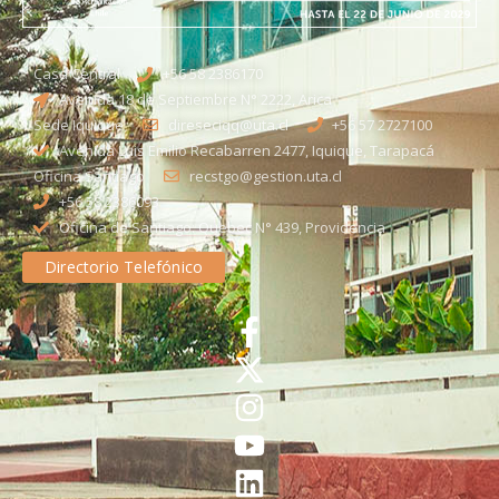
Casa Central
+56 58 2386170
Avenida 18 de Septiembre N° 2222, Arica
Sede Iquique
direseciqq@uta.cl
+56 57 2727100​
Avenida Luis Emilio Recabarren 2477, Iquique, Tarapacá
Oficina Santiago
recstgo@gestion.uta.cl
+56 58 2386093
Oficina de Santiago: Quebec N° 439, Providencia
Directorio Telefónico