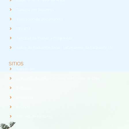
Radio UTA - 95.9 FM en Arica
Trabaja con Nosotros
Validación de Documentos
RTV UTA
Solicitud de Planes y Programas
Índice de Radiación Solar - Laboratorio de Radiación UV
SITIOS
Santander
Consorcio de Universidades del Estado de Chile
Webpay
Universia
REUNA
Consejo de Rectores