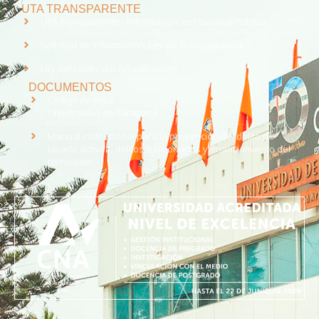
UTA TRANSPARENTE
UTA Transparente - Información Institucional Pública.
Solicitud de Información, Ley de Transparencia
Ley del Lobby (En Actualización)
DOCUMENTOS
Código de Ética
Universidad de Tarapacá
Manual institucional para la prevención del delito de
lavado activos, delitos funcionarios y financiamiento del
terrorismo