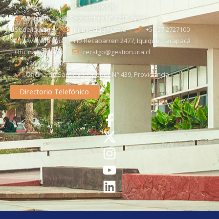
Casa Central
+56 58 2386170
Avenida 18 de Septiembre N° 2222, Arica
Sede Iquique
direseciqq@uta.cl
+56 57 2727100​
Avenida Luis Emilio Recabarren 2477, Iquique, Tarapacá
Oficina Santiago
recstgo@gestion.uta.cl
+56 58 2386093
Oficina de Santiago: Quebec N° 439, Providencia
Directorio Telefónico