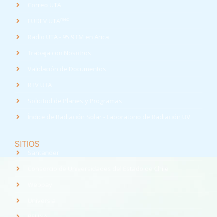
Correo UTA
med
EUDEV UTA
Radio UTA - 95.9 FM en Arica
Trabaja con Nosotros
Validación de Documentos
RTV UTA
Solicitud de Planes y Programas
Índice de Radiación Solar - Laboratorio de Radiación UV
SITIOS
Santander
Consorcio de Universidades del Estado de Chile
Webpay
Universia
REUNA