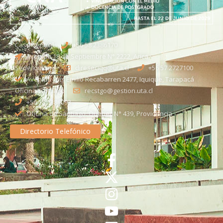
Casa Central
+56 58 2386170
Avenida 18 de Septiembre N° 2222, Arica
Sede Iquique
direseciqq@uta.cl
+56 57 2727100​
Avenida Luis Emilio Recabarren 2477, Iquique, Tarapacá
Oficina Santiago
recstgo@gestion.uta.cl
+56 58 2386093
Oficina de Santiago: Quebec N° 439, Providencia
Directorio Telefónico