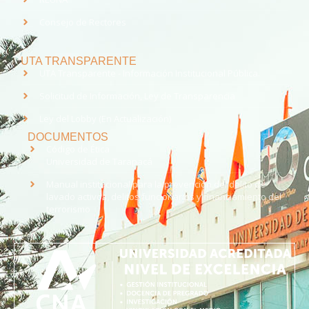
Consejo de Rectores
UTA TRANSPARENTE
UTA Transparente - Información Institucional Pública.
Solicitud de Información, Ley de Transparencia
Ley del Lobby (En Actualización)
DOCUMENTOS
Código de Ética
Universidad de Tarapacá
Manual institucional para la prevención del delito de
lavado activos, delitos funcionarios y financiamiento del
terrorismo