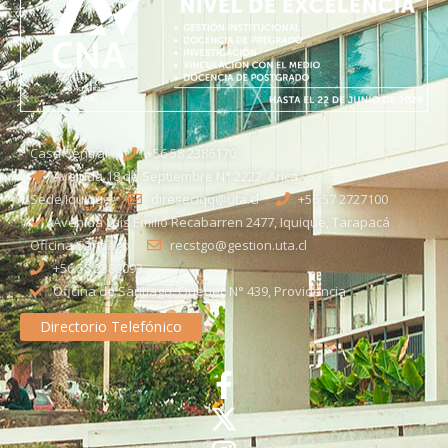
Casa Central
+56 58 2386170
Avenida 18 de Septiembre N° 2222, Arica
Sede Iquique
direseciqq@uta.cl
+56 57 2727100​
Avenida Luis Emilio Recabarren 2477, Iquique, Tarapacá
Oficina Santiago
recstgo@gestion.uta.cl
+56 58 2386093
Oficina de Santiago: Quebec N° 439, Providencia
Directorio Telefónico