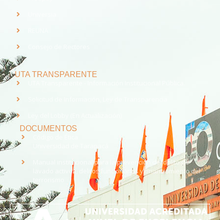
Universia
REUNA
Consejo de Rectores
UTA TRANSPARENTE
UTA Transparente - Información Institucional Pública.
Solicitud de Información, Ley de Transparencia
Ley del Lobby (En Actualización)
DOCUMENTOS
Código de Ética
Universidad de Tarapacá
Manual institucional para la prevención del delito de
lavado activos, delitos funcionarios y financiamiento del
terrorismo