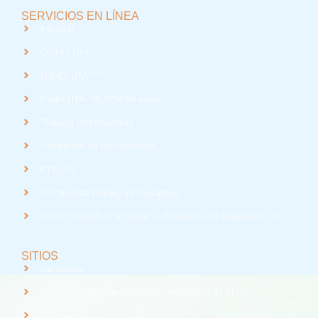
SERVICIOS EN LÍNEA
Intranet
Correo UTA
med
EUDEV UTA
Radio UTA - 95.9 FM en Arica
Trabaja con Nosotros
Validación de Documentos
RTV UTA
Solicitud de Planes y Programas
Índice de Radiación Solar - Laboratorio de Radiación UV
SITIOS
Santander
Consorcio de Universidades del Estado de Chile
Webpay