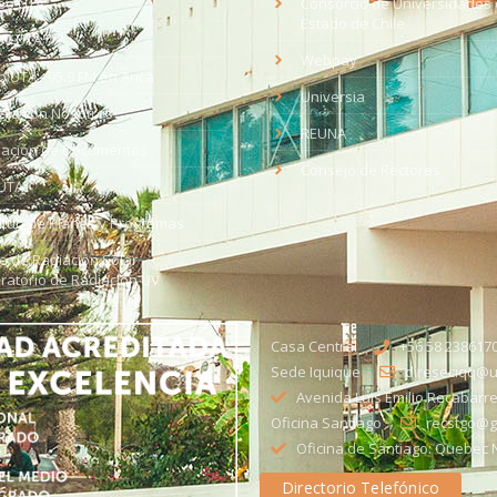
eo UTA
Consorcio de Universidades 
Estado de Chile
med
EV UTA
Webpay
o UTA - 95.9 FM en Arica
Universia
aja con Nosotros
REUNA
dación de Documentos
Consejo de Rectores
UTA
citud de Planes y Programas
ce de Radiación Solar -
ratorio de Radiación UV
Casa Central
+56 58 238617
Sede Iquique
direseciqq@ut
Avenida Luis Emilio Recabarre
Oficina Santiago
recstgo@ge
Oficina de Santiago: Quebec N
Directorio Telefónico