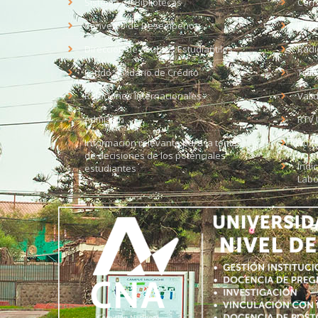
Sistema de Bibliotecas
Corr
Convenio de Desempeño
EUD
Dirección de Asuntos Estudiantiles
Radi
Fondo Solidario de Crédito
Trab
Relaciones Internacionales
Vali
Admisión
RTV 
Información relevante para la toma
Soli
de decisiones de los potenciales
Índi
estudiantes
Labo