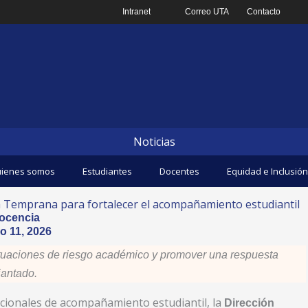
Intranet
Correo UTA
Contacto
Noticias
ienes somos
Estudiantes
Docentes
Equidad e Inclusión
a Temprana para fortalecer el acompañamiento estudiantil
ocencia
o 11, 2026
 situaciones de riesgo académico y promover una respuesta
iantado.
ucionales de acompañamiento estudiantil, la
Dirección