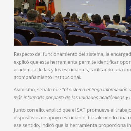
Respecto del funcionamiento del sistema, la encarga
explicó que esta herramienta permite identificar opo
académica de las y los estudiantes, facilitando una i
acompañamiento institucional.
Asimismo, señaló que “
el sistema entrega información 
más informada por parte de las unidades académicas y u
Junto con ello, explicó que el SAT promueve el trabajo 
dispositivos de apoyo estudiantil, fortaleciendo una r
ese sentido, indicó que la herramienta proporciona in