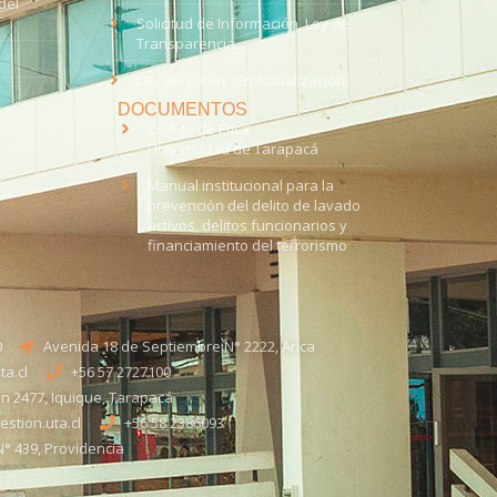
del
Solicitud de Información, Ley de
Transparencia
Ley del Lobby (En Actualización)
DOCUMENTOS
Código de Ética
Universidad de Tarapacá
Manual institucional para la
prevención del delito de lavado
activos, delitos funcionarios y
financiamiento del terrorismo
0
Avenida 18 de Septiembre N° 2222, Arica
a.cl
+56 57 2727100​
n 2477, Iquique, Tarapacá
stion.uta.cl
+56 58 2386093
° 439, Providencia