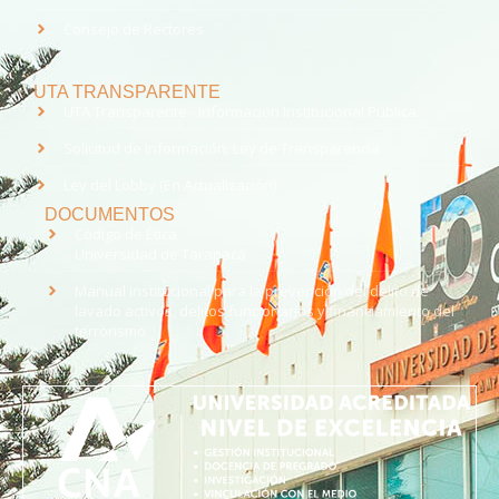
Consejo de Rectores
UTA TRANSPARENTE
UTA Transparente - Información Institucional Pública.
Solicitud de Información, Ley de Transparencia
Ley del Lobby (En Actualización)
DOCUMENTOS
Código de Ética
Universidad de Tarapacá
Manual institucional para la prevención del delito de
lavado activos, delitos funcionarios y financiamiento del
terrorismo