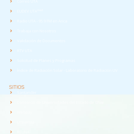
Correo UTA
med
EUDEV UTA
Radio UTA - 95.9 FM en Arica
Trabaja con Nosotros
Validación de Documentos
RTV UTA
Solicitud de Planes y Programas
Índice de Radiación Solar - Laboratorio de Radiación UV
SITIOS
Santander
Consorcio de Universidades del Estado de Chile
Webpay
Universia
REUNA