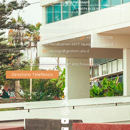
Casa Central
+56 58 2386170
Avenida 18 de Septiembre N° 2222, Arica
Sede Iquique
direseciqq@uta.cl
+56 57 2727100​
Avenida Luis Emilio Recabarren 2477, Iquique, Tarapacá
Oficina Santiago
recstgo@gestion.uta.cl
+56 58 2386093
Oficina de Santiago: Quebec N° 439, Providencia
Directorio Telefónico