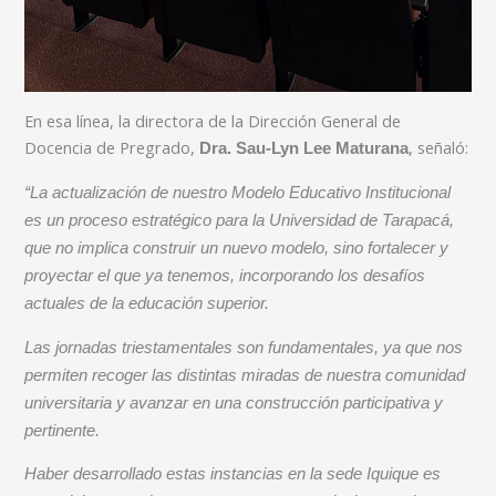
En esa línea, la directora de la Dirección General de
Docencia de Pregrado,
, señaló:
Dra. Sau-Lyn Lee Maturana
“La actualización de nuestro Modelo Educativo Institucional
es un proceso estratégico para la Universidad de Tarapacá,
que no implica construir un nuevo modelo, sino fortalecer y
proyectar el que ya tenemos, incorporando los desafíos
actuales de la educación superior.
Las jornadas triestamentales son fundamentales, ya que nos
permiten recoger las distintas miradas de nuestra comunidad
universitaria y avanzar en una construcción participativa y
pertinente.
Haber desarrollado estas instancias en la sede Iquique es