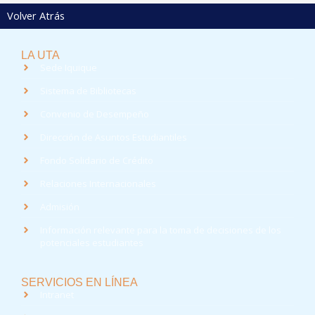
Volver Atrás
LA UTA
Sede Iquique
Sistema de Bibliotecas
Convenio de Desempeño
Dirección de Asuntos Estudiantiles
Fondo Solidario de Crédito
Relaciones Internacionales
Admisión
Información relevante para la toma de decisiones de los
potenciales estudiantes
SERVICIOS EN LÍNEA
Intranet