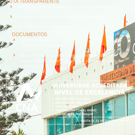
UTA TRANSPARENTE
UTA Transparente - Información Institucional Pública.
Solicitud de Información, Ley de Transparencia
Ley del Lobby (En Actualización)
DOCUMENTOS
Código de Ética
Universidad de Tarapacá
Manual institucional para la prevención del delito de
lavado activos, delitos funcionarios y financiamiento del
terrorismo