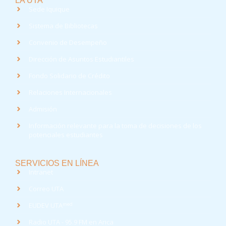
LA UTA
Sede Iquique
Sistema de Bibliotecas
Convenio de Desempeño
Dirección de Asuntos Estudiantiles
Fondo Solidario de Crédito
Relaciones Internacionales
Admisión
Información relevante para la toma de decisiones de los
potenciales estudiantes
SERVICIOS EN LÍNEA
Intranet
Correo UTA
med
EUDEV UTA
Radio UTA - 95.9 FM en Arica