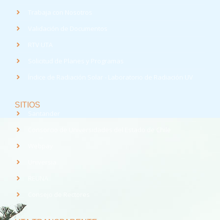
Trabaja con Nosotros
Validación de Documentos
RTV UTA
Solicitud de Planes y Programas
Índice de Radiación Solar - Laboratorio de Radiación UV
SITIOS
Santander
Consorcio de Universidades del Estado de Chile
Webpay
Universia
REUNA
Consejo de Rectores