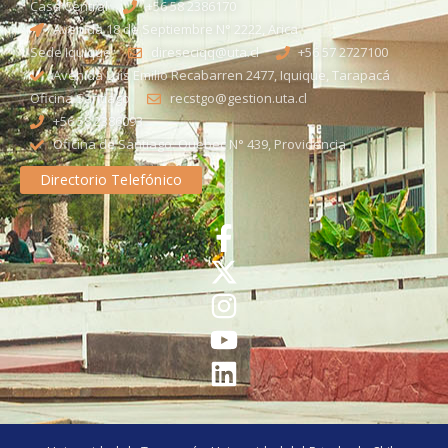
Casa Central
+56 58 2386170
Avenida 18 de Septiembre N° 2222, Arica
Sede Iquique
direseciqq@uta.cl
+56 57 2727100​
Avenida Luis Emilio Recabarren 2477, Iquique, Tarapacá
Oficina Santiago
recstgo@gestion.uta.cl
+56 58 2386093
Oficina de Santiago: Quebec N° 439, Providencia
Directorio Telefónico