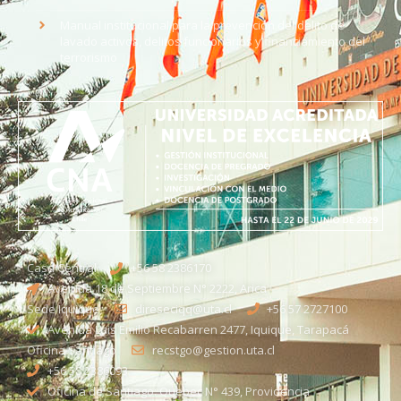
Manual institucional para la prevención del delito de
lavado activos, delitos funcionarios y financiamiento del
terrorismo
Casa Central
+56 58 2386170
Avenida 18 de Septiembre N° 2222, Arica
Sede Iquique
direseciqq@uta.cl
+56 57 2727100​
Avenida Luis Emilio Recabarren 2477, Iquique, Tarapacá
Oficina Santiago
recstgo@gestion.uta.cl
+56 58 2386093
Oficina de Santiago: Quebec N° 439, Providencia