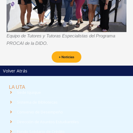
Equipo de Tutores y Tutoras Especialistas del Programa
PROCAI de la DIDO.
+ Noticias
Volver Atrás
LA UTA
Sede Iquique
Sistema de Bibliotecas
Convenio de Desempeño
Dirección de Asuntos Estudiantiles
Fondo Solidario de Crédito