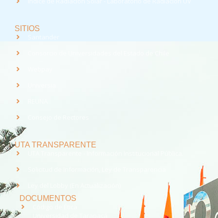
Índice de Radiación Solar - Laboratorio de Radiación UV
SITIOS
Santander
Consorcio de Universidades del Estado de Chile
Webpay
Universia
REUNA
Consejo de Rectores
UTA TRANSPARENTE
UTA Transparente - Información Institucional Pública.
Solicitud de Información, Ley de Transparencia
Ley del Lobby (En Actualización)
DOCUMENTOS
Código de Ética
Universidad de Tarapacá