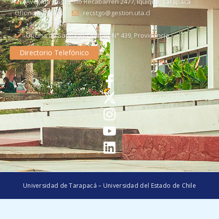
Avenida Luis Emilio Recabarren 2477, Iquique, Tarapacá
Oficina Santiago
recstgo@gestion.uta.cl
+56 58 2386093
Oficina de Santiago: Quebec N° 439, Providencia
Directorio Telefónico
Universidad de Tarapacá – Universidad del Estado de Chile