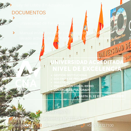
Ley del Lobby (En Actualización)
DOCUMENTOS
Código de Ética
Universidad de Tarapacá
Manual institucional para la prevención del delito de
lavado activos, delitos funcionarios y financiamiento del
terrorismo
Casa Central
+56 58 2386170
Avenida 18 de Septiembre N° 2222, Arica
Sede Iquique
direseciqq@uta.cl
+56 57 2727100​