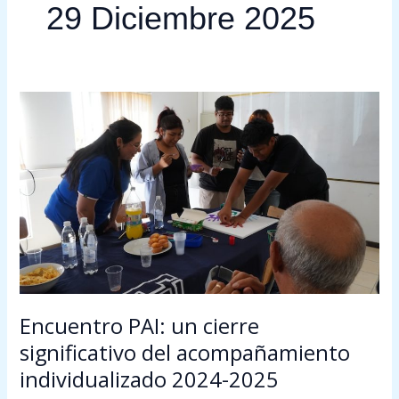
29 Diciembre 2025
Encuentro
PAI:
un
cierre
significativo
del
acompañamiento
individualizado
2024-
2025
Encuentro PAI: un cierre
significativo del acompañamiento
individualizado 2024-2025