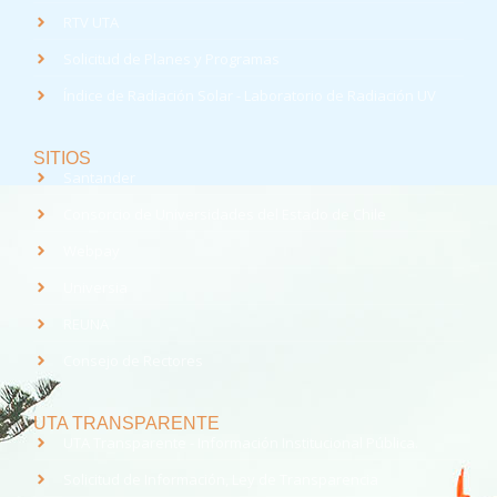
RTV UTA
Solicitud de Planes y Programas
Índice de Radiación Solar - Laboratorio de Radiación UV
SITIOS
Santander
Consorcio de Universidades del Estado de Chile
Webpay
Universia
REUNA
Consejo de Rectores
UTA TRANSPARENTE
UTA Transparente - Información Institucional Pública.
Solicitud de Información, Ley de Transparencia