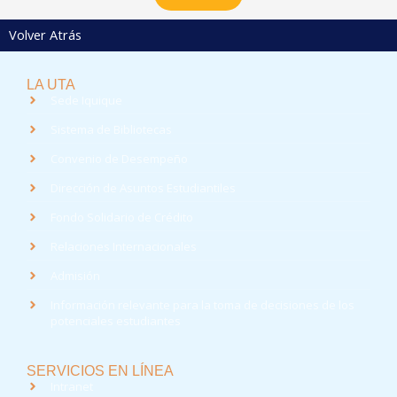
Volver Atrás
LA UTA
Sede Iquique
Sistema de Bibliotecas
Convenio de Desempeño
Dirección de Asuntos Estudiantiles
Fondo Solidario de Crédito
Relaciones Internacionales
Admisión
Información relevante para la toma de decisiones de los
potenciales estudiantes
SERVICIOS EN LÍNEA
Intranet