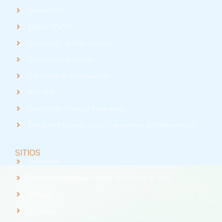
Correo UTA
med
EUDEV UTA
Radio UTA - 95.9 FM en Arica
Trabaja con Nosotros
Validación de Documentos
RTV UTA
Solicitud de Planes y Programas
Índice de Radiación Solar - Laboratorio de Radiación UV
SITIOS
Santander
Consorcio de Universidades del Estado de Chile
Webpay
Universia