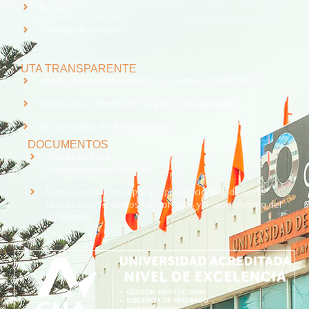
REUNA
Consejo de Rectores
UTA TRANSPARENTE
UTA Transparente - Información Institucional Pública.
Solicitud de Información, Ley de Transparencia
Ley del Lobby (En Actualización)
DOCUMENTOS
Código de Ética
Universidad de Tarapacá
Manual institucional para la prevención del delito de
lavado activos, delitos funcionarios y financiamiento del
terrorismo