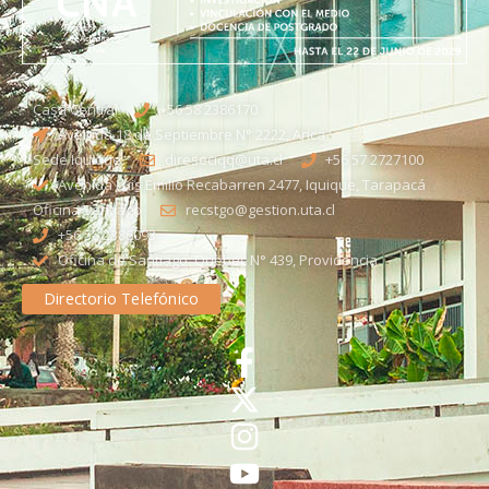
Casa Central
+56 58 2386170
Avenida 18 de Septiembre N° 2222, Arica
Sede Iquique
direseciqq@uta.cl
+56 57 2727100​
Avenida Luis Emilio Recabarren 2477, Iquique, Tarapacá
Oficina Santiago
recstgo@gestion.uta.cl
+56 58 2386093
Oficina de Santiago: Quebec N° 439, Providencia
Directorio Telefónico