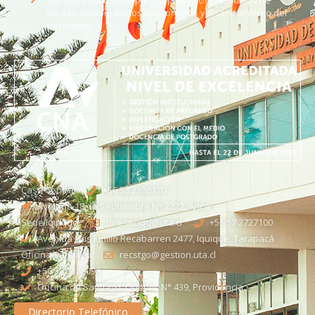
lavado activos, delitos funcionarios y financiamiento del
terrorismo
Casa Central
+56 58 2386170
Avenida 18 de Septiembre N° 2222, Arica
Sede Iquique
direseciqq@uta.cl
+56 57 2727100​
Avenida Luis Emilio Recabarren 2477, Iquique, Tarapacá
Oficina Santiago
recstgo@gestion.uta.cl
+56 58 2386093
Oficina de Santiago: Quebec N° 439, Providencia
Directorio Telefónico