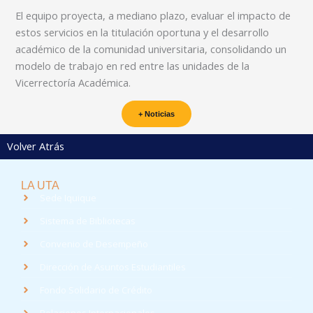
El equipo proyecta, a mediano plazo, evaluar el impacto de
estos servicios en la titulación oportuna y el desarrollo
académico de la comunidad universitaria, consolidando un
modelo de trabajo en red entre las unidades de la
Vicerrectoría Académica.
+ Noticias
Volver Atrás
LA UTA
Sede Iquique
Sistema de Bibliotecas
Convenio de Desempeño
Dirección de Asuntos Estudiantiles
Fondo Solidario de Crédito
Relaciones Internacionales