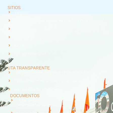
SITIOS
Santander
Consorcio de Universidades del Estado de Chile
Webpay
Universia
REUNA
Consejo de Rectores
UTA TRANSPARENTE
UTA Transparente - Información Institucional Pública.
Solicitud de Información, Ley de Transparencia
Ley del Lobby (En Actualización)
DOCUMENTOS
Código de Ética
Universidad de Tarapacá
Manual institucional para la prevención del delito de