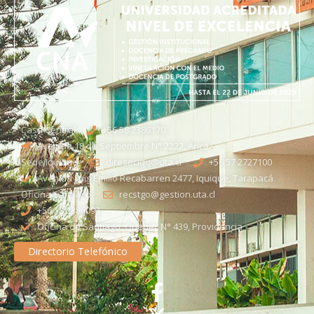
Casa Central
+56 58 2386170
Avenida 18 de Septiembre N° 2222, Arica
Sede Iquique
direseciqq@uta.cl
+56 57 2727100​
Avenida Luis Emilio Recabarren 2477, Iquique, Tarapacá
Oficina Santiago
recstgo@gestion.uta.cl
+56 58 2386093
Oficina de Santiago: Quebec N° 439, Providencia
Directorio Telefónico