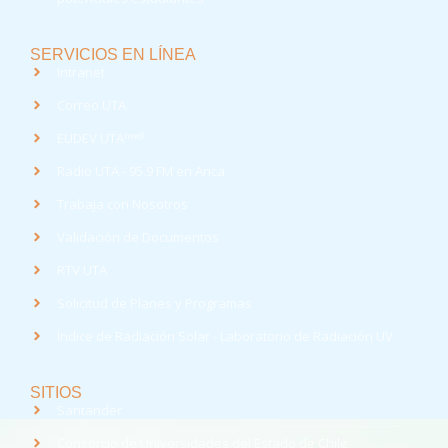
SERVICIOS EN LÍNEA
Intranet
Correo UTA
med
EUDEV UTA
Radio UTA - 95.9 FM en Arica
Trabaja con Nosotros
Validación de Documentos
RTV UTA
Solicitud de Planes y Programas
Índice de Radiación Solar - Laboratorio de Radiación UV
SITIOS
Santander
Consorcio de Universidades del Estado de Chile