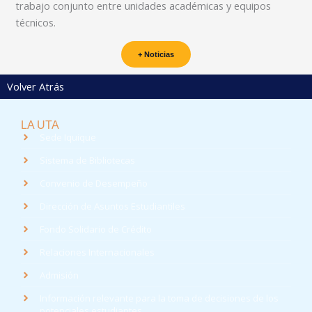
trabajo conjunto entre unidades académicas y equipos
técnicos.
+ Noticias
Volver Atrás
LA UTA
Sede Iquique
Sistema de Bibliotecas
Convenio de Desempeño
Dirección de Asuntos Estudiantiles
Fondo Solidario de Crédito
Relaciones Internacionales
Admisión
Información relevante para la toma de decisiones de los
potenciales estudiantes