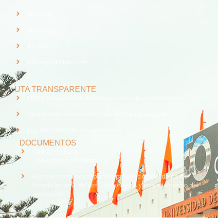
Webpay
Universia
REUNA
Consejo de Rectores
UTA TRANSPARENTE
UTA Transparente - Información Institucional Pública.
Solicitud de Información, Ley de Transparencia
Ley del Lobby (En Actualización)
DOCUMENTOS
Código de Ética
Universidad de Tarapacá
Manual institucional para la prevención del delito de
lavado activos, delitos funcionarios y financiamiento del
terrorismo