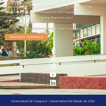
Avenida 18 de Septiembre N° 2222, Arica
Sede Iquique
direseciqq@uta.cl
+56 57 2727100​
Avenida Luis Emilio Recabarren 2477, Iquique, Tarapacá
Oficina Santiago
recstgo@gestion.uta.cl
+56 58 2386093
Oficina de Santiago: Quebec N° 439, Providencia
Directorio Telefónico
Universidad de Tarapacá – Universidad del Estado de Chile