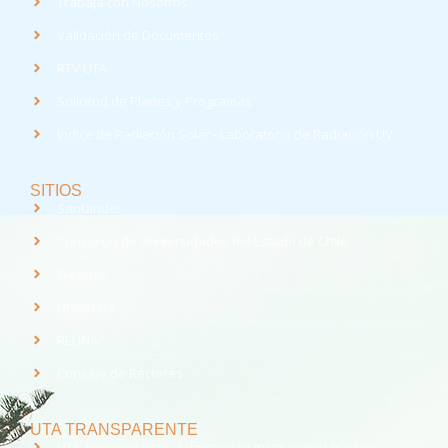
Trabaja con Nosotros
Validación de Documentos
RTV UTA
Solicitud de Planes y Programas
Índice de Radiación Solar - Laboratorio de Radiación UV
SITIOS
Santander
Consorcio de Universidades del Estado de Chile
Webpay
Universia
REUNA
Consejo de Rectores
UTA TRANSPARENTE
UTA Transparente - Información Institucional Pública.