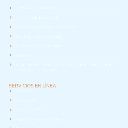
Sistema de Bibliotecas
Convenio de Desempeño
Dirección de Asuntos Estudiantiles
Fondo Solidario de Crédito
Relaciones Internacionales
Admisión
Información relevante para la toma de decisiones de los
potenciales estudiantes
SERVICIOS EN LÍNEA
Intranet
Correo UTA
med
EUDEV UTA
Radio UTA - 95.9 FM en Arica