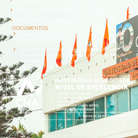
Solicitud de Información, Ley de Transparencia
Ley del Lobby (En Actualización)
DOCUMENTOS
Código de Ética
Universidad de Tarapacá
Manual institucional para la prevención del delito de
lavado activos, delitos funcionarios y financiamiento del
terrorismo
Casa Central
+56 58 2386170