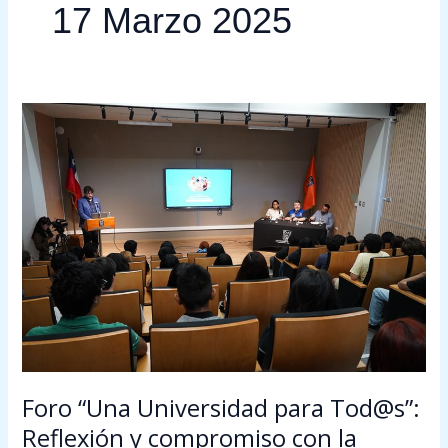
17 Marzo 2025
Foro
“Una
Universidad
para
Tod@s”:
Reflexión
y
compromiso
con
la
equidad,
inclusión
e
Foro “Una Universidad para Tod@s”:
interculturalidad
Reflexión y compromiso con la