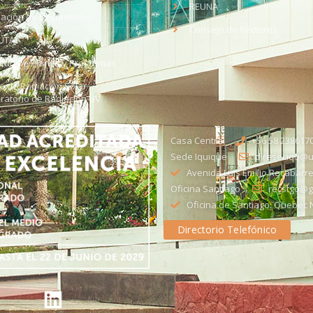
REUNA
dación de Documentos
Consejo de Rectores
UTA
citud de Planes y Programas
ce de Radiación Solar -
ratorio de Radiación UV
Casa Central
+56 58 238617
Sede Iquique
direseciqq@ut
Avenida Luis Emilio Recabarre
Oficina Santiago
recstgo@ge
Oficina de Santiago: Quebec N
Directorio Telefónico