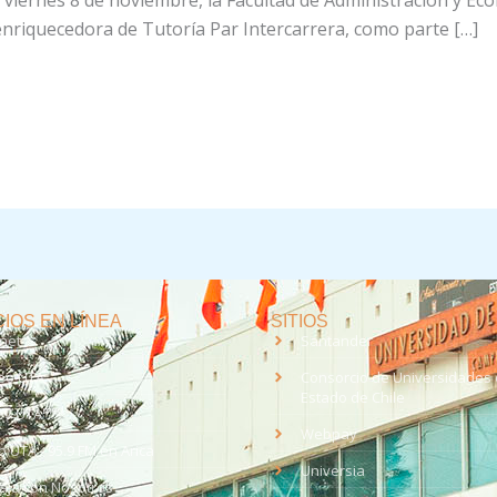
 viernes 8 de noviembre, la Facultad de Administración y Ec
nriquecedora de Tutoría Par Intercarrera, como parte […]
IOS EN LÍNEA
SITIOS
anet
Santander
eo UTA
Consorcio de Universidades 
Estado de Chile
med
EV UTA
Webpay
o UTA - 95.9 FM en Arica
Universia
aja con Nosotros