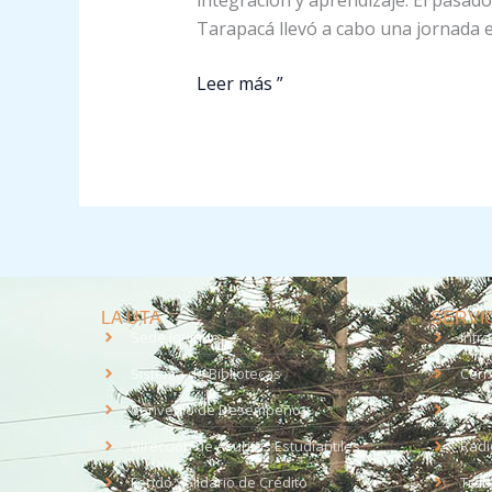
integración y aprendizaje. El pasado
Tarapacá llevó a cabo una jornada e
Leer más ”
LA UTA
SERVIC
Sede Iquique
Intr
Sistema de Bibliotecas
Corr
Convenio de Desempeño
EUD
Dirección de Asuntos Estudiantiles
Radi
Fondo Solidario de Crédito
Trab