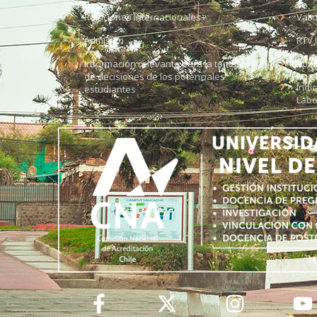
Relaciones Internacionales
Vali
Admisión
RTV 
Información relevante para la toma
Soli
de decisiones de los potenciales
Índi
estudiantes
Labo