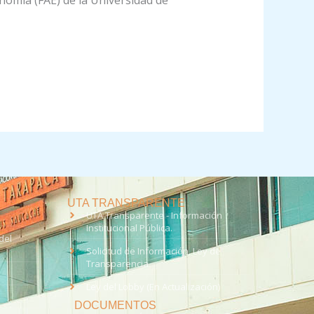
onomía (FAE) de la Universidad de
UTA TRANSPARENTE
UTA Transparente - Información
Institucional Pública.
del
Solicitud de Información, Ley de
Transparencia
Ley del Lobby (En Actualización)
DOCUMENTOS