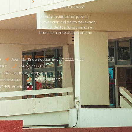
Código de Ética
Universidad de Tarapacá
Manual institucional para la
prevención del delito de lavado
activos, delitos funcionarios y
financiamiento del terrorismo
0
Avenida 18 de Septiembre N° 2222, Arica
a.cl
+56 57 2727100​
n 2477, Iquique, Tarapacá
stion.uta.cl
+56 58 2386093
° 439, Providencia