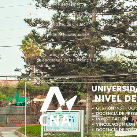
Convenio de Desempeño
EUD
Dirección de Asuntos Estudiantiles
Radi
Fondo Solidario de Crédito
Trab
Relaciones Internacionales
Vali
Admisión
RTV 
Información relevante para la toma
Soli
de decisiones de los potenciales
Índi
estudiantes
Labo