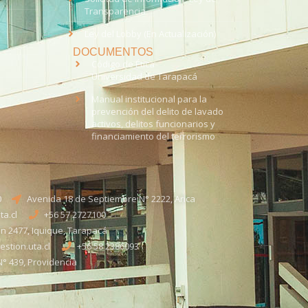
Transparencia
Ley del Lobby (En Actualización)
DOCUMENTOS
Código de Ética
Universidad de Tarapacá
Manual institucional para la
prevención del delito de lavado
activos, delitos funcionarios y
financiamiento del terrorismo
0
Avenida 18 de Septiembre N° 2222, Arica
a.cl
+56 57 2727100​
n 2477, Iquique, Tarapacá
stion.uta.cl
+56 58 2386093
° 439, Providencia