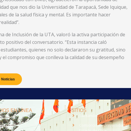
nidad que nos dio la Universidad de Tarapacá, Sede Iquique,
les de la salud física y mental. Es importante hacer
ealidad”.
de Inclusión de la UTA, valoró la activa participación de
to positivo del conversatorio. “Esta instancia caló
studiantes, quienes no solo declararon su gratitud, sino
y el compromiso que conlleva la calidad de su desempeño
 Noticias
IOS EN LÍNEA
SITIOS
anet
Santander
eo UTA
Consorcio de Universidades 
Estado de Chile