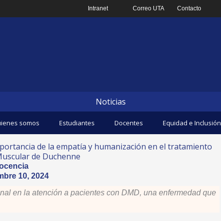
Intranet
Correo UTA
Contacto
Noticias
ienes somos
Estudiantes
Docentes
Equidad e Inclusión
portancia de la empatía y humanización en el tratamiento
 Muscular de Duchenne
ocencia
mbre 10, 2024
esional en la atención a pacientes con DMD, una enfermedad que