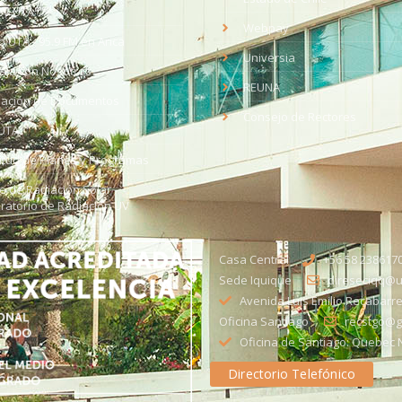
med
EV UTA
Webpay
o UTA - 95.9 FM en Arica
Universia
aja con Nosotros
REUNA
dación de Documentos
Consejo de Rectores
UTA
citud de Planes y Programas
ce de Radiación Solar -
ratorio de Radiación UV
Casa Central
+56 58 238617
Sede Iquique
direseciqq@ut
Avenida Luis Emilio Recabarre
Oficina Santiago
recstgo@ge
Oficina de Santiago: Quebec N
Directorio Telefónico