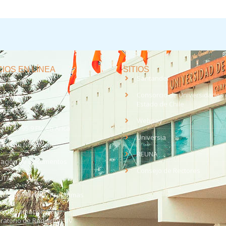
IOS EN LÍNEA
SITIOS
anet
Santander
eo UTA
Consorcio de Universidades 
Estado de Chile
med
EV UTA
Webpay
o UTA - 95.9 FM en Arica
Universia
aja con Nosotros
REUNA
dación de Documentos
Consejo de Rectores
UTA
citud de Planes y Programas
ce de Radiación Solar -
ratorio de Radiación UV