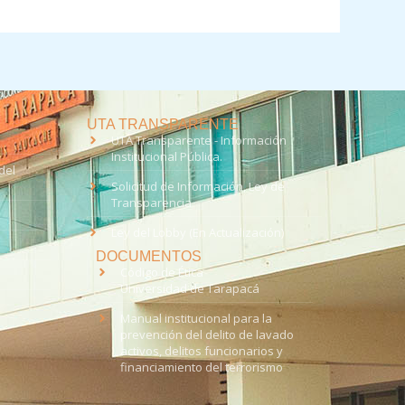
UTA TRANSPARENTE
UTA Transparente - Información
Institucional Pública.
del
Solicitud de Información, Ley de
Transparencia
Ley del Lobby (En Actualización)
DOCUMENTOS
Código de Ética
Universidad de Tarapacá
Manual institucional para la
prevención del delito de lavado
activos, delitos funcionarios y
financiamiento del terrorismo