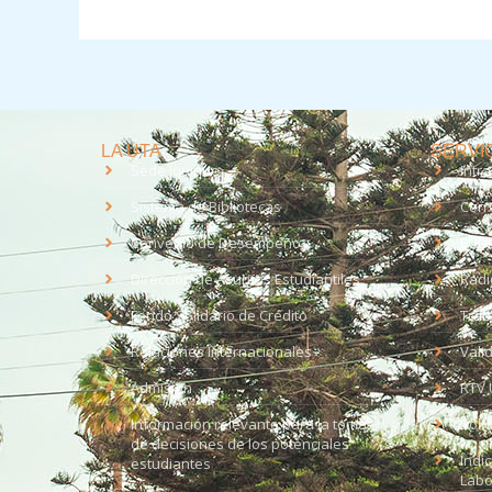
LA UTA
SERVIC
Sede Iquique
Intr
Sistema de Bibliotecas
Corr
Convenio de Desempeño
EUD
Dirección de Asuntos Estudiantiles
Radi
Fondo Solidario de Crédito
Trab
Relaciones Internacionales
Vali
Admisión
RTV 
Información relevante para la toma
Soli
de decisiones de los potenciales
Índi
estudiantes
Labo