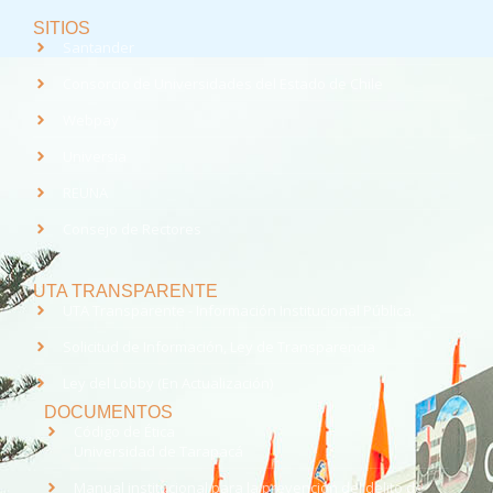
SITIOS
Santander
Consorcio de Universidades del Estado de Chile
Webpay
Universia
REUNA
Consejo de Rectores
UTA TRANSPARENTE
UTA Transparente - Información Institucional Pública.
Solicitud de Información, Ley de Transparencia
Ley del Lobby (En Actualización)
DOCUMENTOS
Código de Ética
Universidad de Tarapacá
Manual institucional para la prevención del delito de