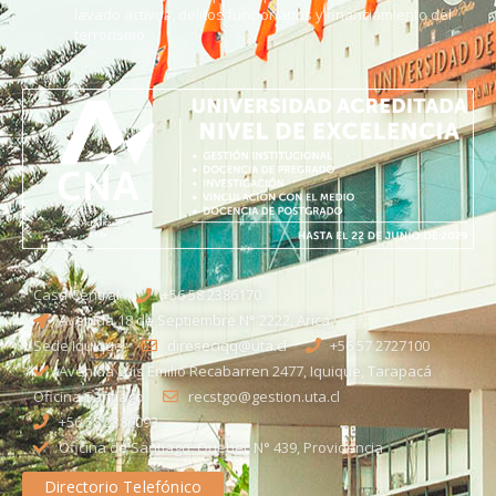
lavado activos, delitos funcionarios y financiamiento del
terrorismo
Casa Central
+56 58 2386170
Avenida 18 de Septiembre N° 2222, Arica
Sede Iquique
direseciqq@uta.cl
+56 57 2727100​
Avenida Luis Emilio Recabarren 2477, Iquique, Tarapacá
Oficina Santiago
recstgo@gestion.uta.cl
+56 58 2386093
Oficina de Santiago: Quebec N° 439, Providencia
Directorio Telefónico