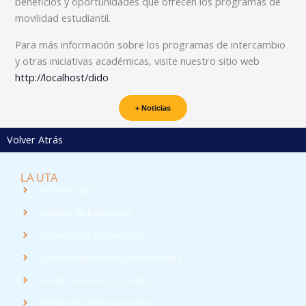
beneficios y oportunidades que ofrecen los programas de
movilidad estudiantil.
Para más información sobre los programas de intercambio
y otras iniciativas académicas, visite nuestro sitio web
http://localhost/dido
+ Noticias
Volver Atrás
LA UTA
Sede Iquique
Sistema de Bibliotecas
Convenio de Desempeño
Dirección de Asuntos Estudiantiles
Fondo Solidario de Crédito
Relaciones Internacionales