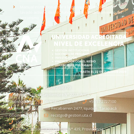
Manual institucional para la prevención del delito de
lavado activos, delitos funcionarios y financiamiento del
terrorismo
Casa Central
+56 58 2386170
Avenida 18 de Septiembre N° 2222, Arica
Sede Iquique
direseciqq@uta.cl
+56 57 2727100​
Avenida Luis Emilio Recabarren 2477, Iquique, Tarapacá
Oficina Santiago
recstgo@gestion.uta.cl
+56 58 2386093
Oficina de Santiago: Quebec N° 439, Providencia