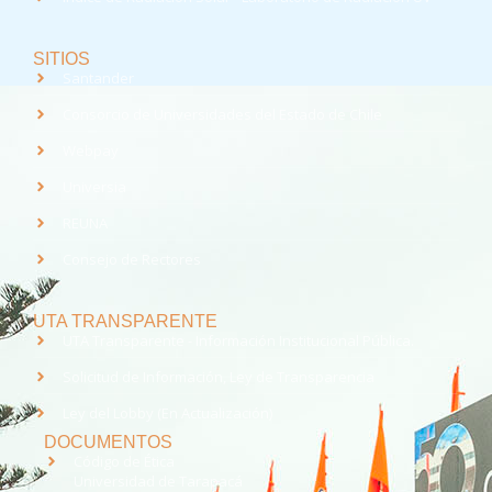
SITIOS
Santander
Consorcio de Universidades del Estado de Chile
Webpay
Universia
REUNA
Consejo de Rectores
UTA TRANSPARENTE
UTA Transparente - Información Institucional Pública.
Solicitud de Información, Ley de Transparencia
Ley del Lobby (En Actualización)
DOCUMENTOS
Código de Ética
Universidad de Tarapacá