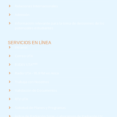
Relaciones Internacionales
Admisión
Información relevante para la toma de decisiones de los
potenciales estudiantes
SERVICIOS EN LÍNEA
Intranet
Correo UTA
med
EUDEV UTA
Radio UTA - 95.9 FM en Arica
Trabaja con Nosotros
Validación de Documentos
RTV UTA
Solicitud de Planes y Programas
Índice de Radiación Solar - Laboratorio de Radiación UV