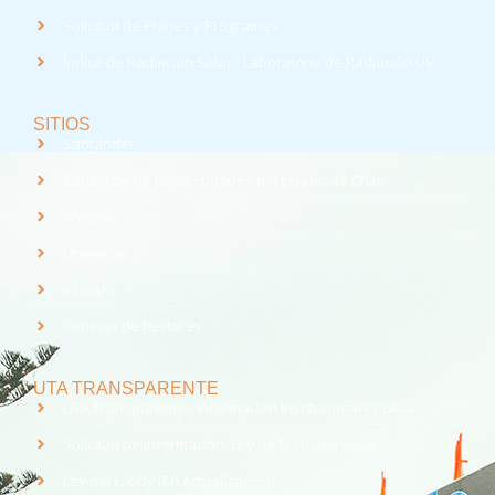
Solicitud de Planes y Programas
Índice de Radiación Solar - Laboratorio de Radiación UV
SITIOS
Santander
Consorcio de Universidades del Estado de Chile
Webpay
Universia
REUNA
Consejo de Rectores
UTA TRANSPARENTE
UTA Transparente - Información Institucional Pública.
Solicitud de Información, Ley de Transparencia
Ley del Lobby (En Actualización)