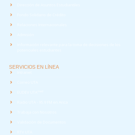
Dirección de Asuntos Estudiantiles
Fondo Solidario de Crédito
Relaciones Internacionales
Admisión
Información relevante para la toma de decisiones de los
potenciales estudiantes
SERVICIOS EN LÍNEA
Intranet
Correo UTA
med
EUDEV UTA
Radio UTA - 95.9 FM en Arica
Trabaja con Nosotros
Validación de Documentos
RTV UTA