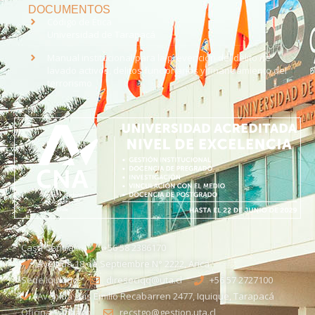
DOCUMENTOS
Código de Ética
Universidad de Tarapacá
Manual institucional para la prevención del delito de
lavado activos, delitos funcionarios y financiamiento del
terrorismo
Casa Central
+56 58 2386170
Avenida 18 de Septiembre N° 2222, Arica
Sede Iquique
direseciqq@uta.cl
+56 57 2727100​
Avenida Luis Emilio Recabarren 2477, Iquique, Tarapacá
Oficina Santiago
recstgo@gestion.uta.cl