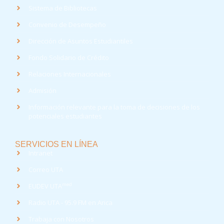
Sistema de Bibliotecas
Convenio de Desempeño
Dirección de Asuntos Estudiantiles
Fondo Solidario de Crédito
Relaciones Internacionales
Admisión
Información relevante para la toma de decisiones de los
potenciales estudiantes
SERVICIOS EN LÍNEA
Intranet
Correo UTA
med
EUDEV UTA
Radio UTA - 95.9 FM en Arica
Trabaja con Nosotros