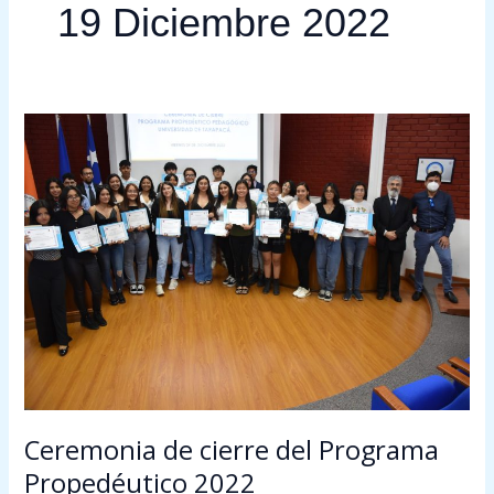
19 Diciembre 2022
Ceremonia
de
cierre
del
Programa
Propedéutico
2022
Ceremonia de cierre del Programa
Propedéutico 2022